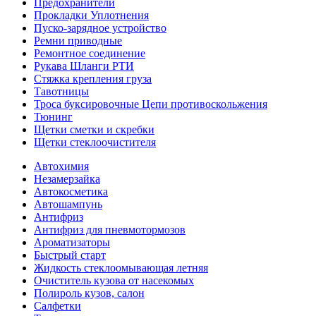
Предохранители
Прокладки Уплотнения
Пуско-зарядное устройство
Ремни приводные
Ремонтное соединение
Рукава Шланги РТИ
Стяжка крепления груза
Тавотницы
Троса буксировочные Цепи противоскольжения
Тюнинг
Щетки сметки и скребки
Щетки стеклоочистителя
Автохимия
Незамерзайка
Автокосметика
Автошампунь
Антифриз
Антифриз для пневмотормозов
Ароматизаторы
Быстрый старт
Жидкость стеклоомывающая летняя
Очиститель кузова от насекомых
Полироль кузов, салон
Салфетки