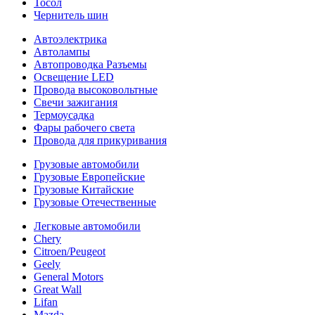
Тосол
Чернитель шин
Автоэлектрика
Автолампы
Автопроводка Разъемы
Освещение LED
Провода высоковольтные
Свечи зажигания
Термоусадка
Фары рабочего света
Провода для прикуривания
Грузовые автомобили
Грузовые Европейские
Грузовые Китайские
Грузовые Отечественные
Легковые автомобили
Chery
Citroen/Peugeot
Geely
General Motors
Great Wall
Lifan
Mazda