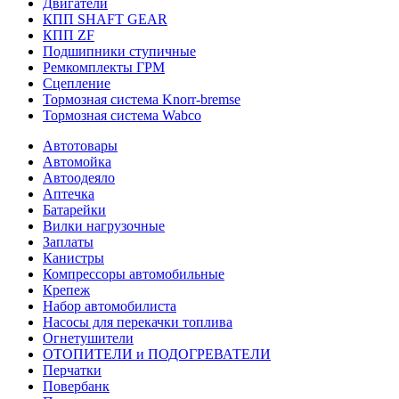
Двигатели
КПП SHAFT GEAR
КПП ZF
Подшипники ступичные
Ремкомплекты ГРМ
Сцепление
Тормозная система Knorr-bremse
Тормозная система Wabco
Автотовары
Автомойка
Автоодеяло
Аптечка
Батарейки
Вилки нагрузочные
Заплаты
Канистры
Компрессоры автомобильные
Крепеж
Набор автомобилиста
Насосы для перекачки топлива
Огнетушители
ОТОПИТЕЛИ и ПОДОГРЕВАТЕЛИ
Перчатки
Повербанк