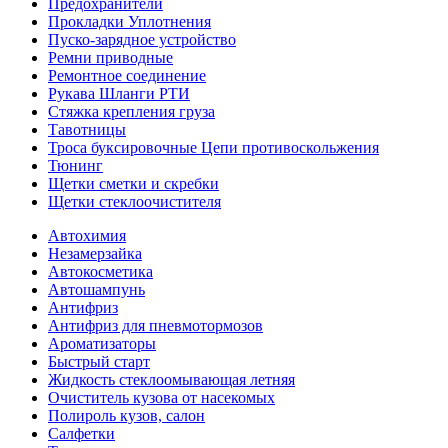
Предохранители
Прокладки Уплотнения
Пуско-зарядное устройство
Ремни приводные
Ремонтное соединение
Рукава Шланги РТИ
Стяжка крепления груза
Тавотницы
Троса буксировочные Цепи противоскольжения
Тюнинг
Щетки сметки и скребки
Щетки стеклоочистителя
Автохимия
Незамерзайка
Автокосметика
Автошампунь
Антифриз
Антифриз для пневмотормозов
Ароматизаторы
Быстрый старт
Жидкость стеклоомывающая летняя
Очиститель кузова от насекомых
Полироль кузов, салон
Салфетки