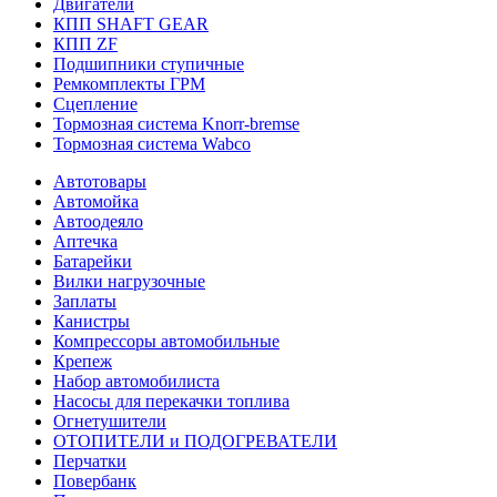
Двигатели
КПП SHAFT GEAR
КПП ZF
Подшипники ступичные
Ремкомплекты ГРМ
Сцепление
Тормозная система Knorr-bremse
Тормозная система Wabco
Автотовары
Автомойка
Автоодеяло
Аптечка
Батарейки
Вилки нагрузочные
Заплаты
Канистры
Компрессоры автомобильные
Крепеж
Набор автомобилиста
Насосы для перекачки топлива
Огнетушители
ОТОПИТЕЛИ и ПОДОГРЕВАТЕЛИ
Перчатки
Повербанк