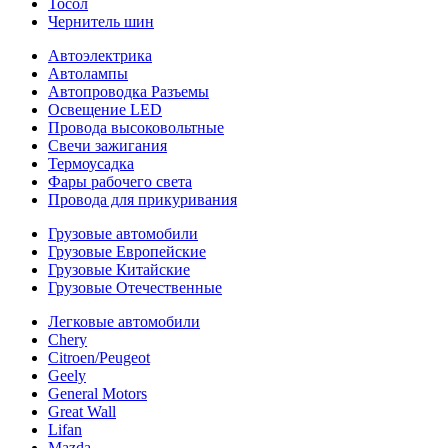
Тосол
Чернитель шин
Автоэлектрика
Автолампы
Автопроводка Разъемы
Освещение LED
Провода высоковольтные
Свечи зажигания
Термоусадка
Фары рабочего света
Провода для прикуривания
Грузовые автомобили
Грузовые Европейские
Грузовые Китайские
Грузовые Отечественные
Легковые автомобили
Chery
Citroen/Peugeot
Geely
General Motors
Great Wall
Lifan
Mazda