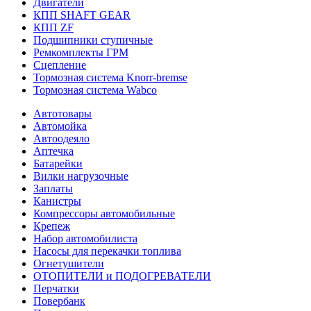
Двигатели
КПП SHAFT GEAR
КПП ZF
Подшипники ступичные
Ремкомплекты ГРМ
Сцепление
Тормозная система Knorr-bremse
Тормозная система Wabco
Автотовары
Автомойка
Автоодеяло
Аптечка
Батарейки
Вилки нагрузочные
Заплаты
Канистры
Компрессоры автомобильные
Крепеж
Набор автомобилиста
Насосы для перекачки топлива
Огнетушители
ОТОПИТЕЛИ и ПОДОГРЕВАТЕЛИ
Перчатки
Повербанк