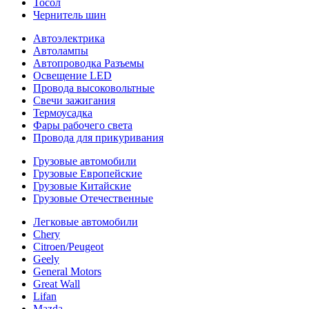
Тосол
Чернитель шин
Автоэлектрика
Автолампы
Автопроводка Разъемы
Освещение LED
Провода высоковольтные
Свечи зажигания
Термоусадка
Фары рабочего света
Провода для прикуривания
Грузовые автомобили
Грузовые Европейские
Грузовые Китайские
Грузовые Отечественные
Легковые автомобили
Chery
Citroen/Peugeot
Geely
General Motors
Great Wall
Lifan
Mazda