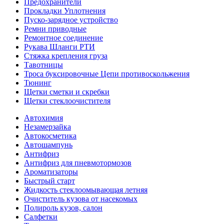
Предохранители
Прокладки Уплотнения
Пуско-зарядное устройство
Ремни приводные
Ремонтное соединение
Рукава Шланги РТИ
Стяжка крепления груза
Тавотницы
Троса буксировочные Цепи противоскольжения
Тюнинг
Щетки сметки и скребки
Щетки стеклоочистителя
Автохимия
Незамерзайка
Автокосметика
Автошампунь
Антифриз
Антифриз для пневмотормозов
Ароматизаторы
Быстрый старт
Жидкость стеклоомывающая летняя
Очиститель кузова от насекомых
Полироль кузов, салон
Салфетки