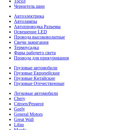
Тосол
Чернитель шин
Автоэлектрика
Автолампы
Автопроводка Разъемы
Освещение LED
Провода высоковольтные
Свечи зажигания
Термоусадка
Фары рабочего света
Провода для прикуривания
Грузовые автомобили
Грузовые Европейские
Грузовые Китайские
Грузовые Отечественные
Легковые автомобили
Chery
Citroen/Peugeot
Geely
General Motors
Great Wall
Lifan
Mazda