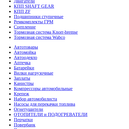
Двигатели
КПП SHAFT GEAR
КПП ZF
Подшипники ступичные
Ремкомплекты ГРМ
Сцепление
Тормозная система Knorr-bremse
Тормозная система Wabco
Автотовары
Автомойка
Автоодеяло
Аптечка
Батарейки
Вилки нагрузочные
Заплаты
Канистры
Компрессоры автомобильные
Крепеж
Набор автомобилиста
Насосы для перекачки топлива
Огнетушители
ОТОПИТЕЛИ и ПОДОГРЕВАТЕЛИ
Перчатки
Повербанк