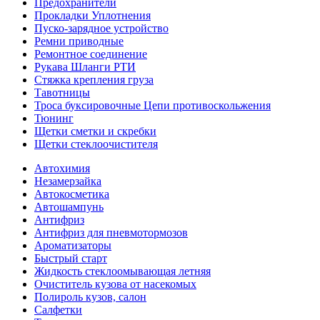
Предохранители
Прокладки Уплотнения
Пуско-зарядное устройство
Ремни приводные
Ремонтное соединение
Рукава Шланги РТИ
Стяжка крепления груза
Тавотницы
Троса буксировочные Цепи противоскольжения
Тюнинг
Щетки сметки и скребки
Щетки стеклоочистителя
Автохимия
Незамерзайка
Автокосметика
Автошампунь
Антифриз
Антифриз для пневмотормозов
Ароматизаторы
Быстрый старт
Жидкость стеклоомывающая летняя
Очиститель кузова от насекомых
Полироль кузов, салон
Салфетки