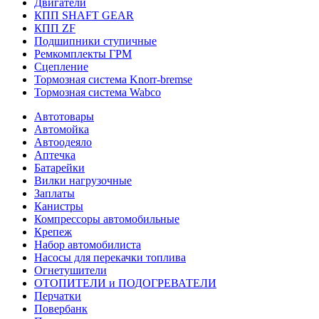
Двигатели
КПП SHAFT GEAR
КПП ZF
Подшипники ступичные
Ремкомплекты ГРМ
Сцепление
Тормозная система Knorr-bremse
Тормозная система Wabco
Автотовары
Автомойка
Автоодеяло
Аптечка
Батарейки
Вилки нагрузочные
Заплаты
Канистры
Компрессоры автомобильные
Крепеж
Набор автомобилиста
Насосы для перекачки топлива
Огнетушители
ОТОПИТЕЛИ и ПОДОГРЕВАТЕЛИ
Перчатки
Повербанк