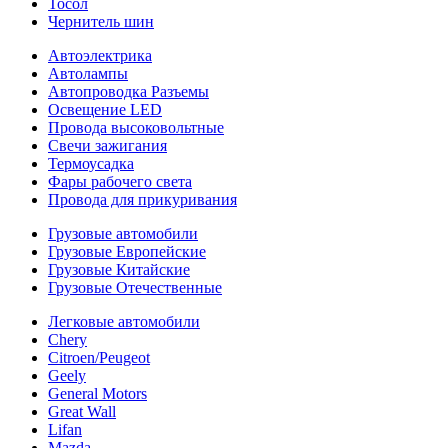
Тосол
Чернитель шин
Автоэлектрика
Автолампы
Автопроводка Разъемы
Освещение LED
Провода высоковольтные
Свечи зажигания
Термоусадка
Фары рабочего света
Провода для прикуривания
Грузовые автомобили
Грузовые Европейские
Грузовые Китайские
Грузовые Отечественные
Легковые автомобили
Chery
Citroen/Peugeot
Geely
General Motors
Great Wall
Lifan
Mazda