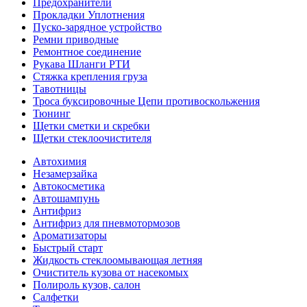
Предохранители
Прокладки Уплотнения
Пуско-зарядное устройство
Ремни приводные
Ремонтное соединение
Рукава Шланги РТИ
Стяжка крепления груза
Тавотницы
Троса буксировочные Цепи противоскольжения
Тюнинг
Щетки сметки и скребки
Щетки стеклоочистителя
Автохимия
Незамерзайка
Автокосметика
Автошампунь
Антифриз
Антифриз для пневмотормозов
Ароматизаторы
Быстрый старт
Жидкость стеклоомывающая летняя
Очиститель кузова от насекомых
Полироль кузов, салон
Салфетки