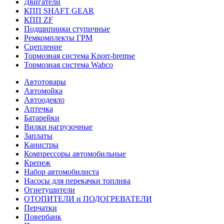
Двигатели
КПП SHAFT GEAR
КПП ZF
Подшипники ступичные
Ремкомплекты ГРМ
Сцепление
Тормозная система Knorr-bremse
Тормозная система Wabco
Автотовары
Автомойка
Автоодеяло
Аптечка
Батарейки
Вилки нагрузочные
Заплаты
Канистры
Компрессоры автомобильные
Крепеж
Набор автомобилиста
Насосы для перекачки топлива
Огнетушители
ОТОПИТЕЛИ и ПОДОГРЕВАТЕЛИ
Перчатки
Повербанк