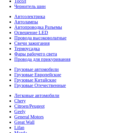
Тосол
Чернитель шин
Автоэлектрика
Автолампы
Автопроводка Разъемы
Освещение LED
Провода высоковольтные
Свечи зажигания
Термоусадка
Фары рабочего света
Провода для прикуривания
Грузовые автомобили
Грузовые Европейские
Грузовые Китайские
Грузовые Отечественные
Легковые автомобили
Chery
Citroen/Peugeot
Geely
General Motors
Great Wall
Lifan
Mazda