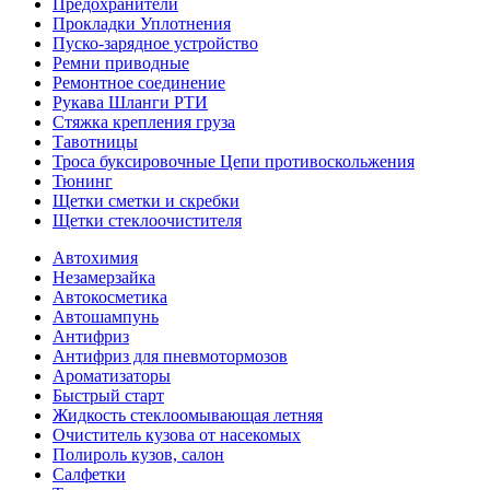
Предохранители
Прокладки Уплотнения
Пуско-зарядное устройство
Ремни приводные
Ремонтное соединение
Рукава Шланги РТИ
Стяжка крепления груза
Тавотницы
Троса буксировочные Цепи противоскольжения
Тюнинг
Щетки сметки и скребки
Щетки стеклоочистителя
Автохимия
Незамерзайка
Автокосметика
Автошампунь
Антифриз
Антифриз для пневмотормозов
Ароматизаторы
Быстрый старт
Жидкость стеклоомывающая летняя
Очиститель кузова от насекомых
Полироль кузов, салон
Салфетки