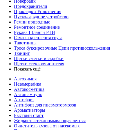
Повербанк
Предохранители
Прокладки Уплотнения
Пуско-зарядное устройство
Ремни приводные
Ремонтное соединение
Рукава Шланги РТИ
Стяжка крепления груза
Тавотницы
Троса буксировочные Цепи противоскольжения
Тюнинг
Щетки сметки и скребки
Щетки стеклоочистителя
Показать ещё
Автохимия
Незамерзайка
Автокосметика
Автошампунь
Антифриз
Антифриз для пневмотормозов
Ароматизаторы
Быстрый старт
Жидкость стеклоомывающая летняя
Очиститель кузова от насекомых