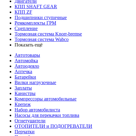
Двигатели
КПП SHAFT GEAR
КПП ZF
Подшипники ступичные
Ремкомплекты ГРМ
Сцепление
Тормозная система Knorr-bremse
Тормозная система Wabco
Показать ещё
Автотовары
Автомойка
Автоодеяло
Аптечка
Батарейки
Вилки нагрузочные
Заплаты
Канистры
Компрессоры автомобильные
Крепеж
Набор автомобилиста
Насосы для перекачки топлива
Огнетушители
ОТОПИТЕЛИ и ПОДОГРЕВАТЕЛИ
Перчатки