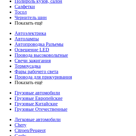
Полироль кузов, салон
Салфетки
Тосол
Чернитель шин
Показать ещё
Автоэлектрика
Автолампы
Автопроводка Разъемы
Освещение LED
Провода высоковольтные
Свечи зажигания
Термоусадка
Фары рабочего света
Провода для прикуривания
Показать ещё
Грузовые автомобили
Грузовые Европейские
Грузовые Китайские
Грузовые Отечественные
Легковые автомобили
Chery
Citroen/Peugeot
Geely