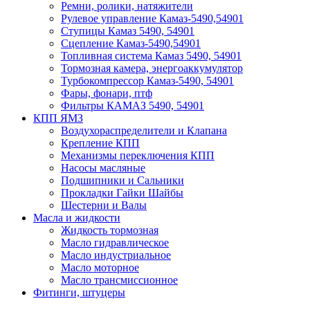
Ремни, ролики, натяжители
Рулевое управление Камаз-5490,54901
Ступицы Камаз 5490, 54901
Сцепление Камаз-5490,54901
Топливная система Камаз 5490, 54901
Тормозная камера, энергоаккумулятор
Турбокомпрессор Камаз-5490, 54901
Фары, фонари, птф
Фильтры КАМАЗ 5490, 54901
КПП ЯМЗ
Воздухораспределители и Клапана
Крепление КПП
Механизмы переключения КПП
Насосы масляные
Подшипники и Сальники
Прокладки Гайки Шайбы
Шестерни и Валы
Масла и жидкости
Жидкость тормозная
Масло гидравлическое
Масло индустриальное
Масло моторное
Масло трансмиссионное
Фитинги, штуцеры