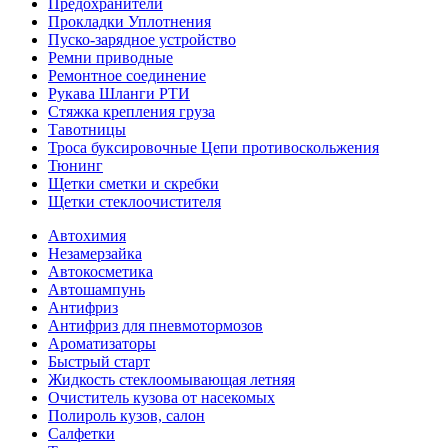
Предохранители
Прокладки Уплотнения
Пуско-зарядное устройство
Ремни приводные
Ремонтное соединение
Рукава Шланги РТИ
Стяжка крепления груза
Тавотницы
Троса буксировочные Цепи противоскольжения
Тюнинг
Щетки сметки и скребки
Щетки стеклоочистителя
Автохимия
Незамерзайка
Автокосметика
Автошампунь
Антифриз
Антифриз для пневмотормозов
Ароматизаторы
Быстрый старт
Жидкость стеклоомывающая летняя
Очиститель кузова от насекомых
Полироль кузов, салон
Салфетки