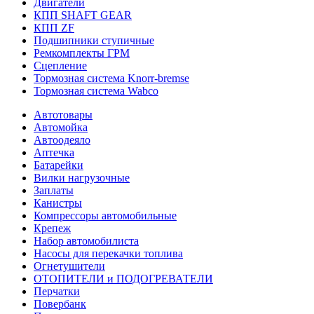
Двигатели
КПП SHAFT GEAR
КПП ZF
Подшипники ступичные
Ремкомплекты ГРМ
Сцепление
Тормозная система Knorr-bremse
Тормозная система Wabco
Автотовары
Автомойка
Автоодеяло
Аптечка
Батарейки
Вилки нагрузочные
Заплаты
Канистры
Компрессоры автомобильные
Крепеж
Набор автомобилиста
Насосы для перекачки топлива
Огнетушители
ОТОПИТЕЛИ и ПОДОГРЕВАТЕЛИ
Перчатки
Повербанк