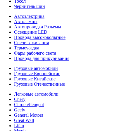
Тосол
Чернитель шин
Автоэлектрика
Автолампы
Автопроводка Разъемы
Освещение LED
Провода высоковольтные
Свечи зажигания
Термоусадка
Фары рабочего света
Провода для прикуривания
Грузовые автомобили
Грузовые Европейские
Грузовые Китайские
Грузовые Отечественные
Легковые автомобили
Chery
Citroen/Peugeot
Geely
General Motors
Great Wall
Lifan
Mazda