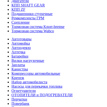
Двигатели
КПП SHAFT GEAR
КПП ZF
Подшипники ступичные
Ремкомплекты ГРМ
Сцепление
Тормозная система Knorr-bremse
Тормозная система Wabco
Автотовары
Автомойка
Автоодеяло
Аптечка
Батарейки
Вилки нагрузочные
Заплаты
Канистры
Компрессоры автомобильные
Крепеж
Набор автомобилиста
Насосы для перекачки топлива
Огнетушители
ОТОПИТЕЛИ и ПОДОГРЕВАТЕЛИ
Перчатки
Повербанк