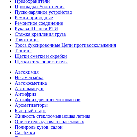
Предохранители
Прокладки Уплотнения
Пуско-зарядное устройство
Ремни приводные
Ремонтное соединение
Рукава Шланги РТИ
Стяжка крепления груза
Тавотницы
Троса буксировочные Цепи противоскольжения
Тюнинг
Щетки сметки и скребки
Щетки стеклоочистителя
Автохимия
Незамерзайка
Автокосметика
Автошампунь
Антифриз
Антифриз для пневмотормозов
Ароматизаторы
Быстрый старт
Жидкость стеклоомывающая летняя
Очиститель кузова от насекомых
Полироль кузов, салон
Салфетки