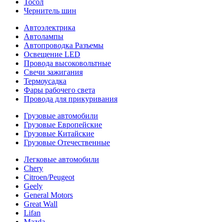
Тосол
Чернитель шин
Автоэлектрика
Автолампы
Автопроводка Разъемы
Освещение LED
Провода высоковольтные
Свечи зажигания
Термоусадка
Фары рабочего света
Провода для прикуривания
Грузовые автомобили
Грузовые Европейские
Грузовые Китайские
Грузовые Отечественные
Легковые автомобили
Chery
Citroen/Peugeot
Geely
General Motors
Great Wall
Lifan
Mazda