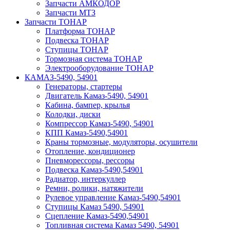
Запчасти АМКОДОР
Запчасти МТЗ
Запчасти ТОНАР
Платформа ТОНАР
Подвеска ТОНАР
Ступицы ТОНАР
Тормозная система ТОНАР
Электрооборудование ТОНАР
КАМАЗ-5490, 54901
Генераторы, стартеры
Двигатель Камаз-5490, 54901
Кабина, бампер, крылья
Колодки, диски
Компрессор Камаз-5490, 54901
КПП Камаз-5490,54901
Краны тормозные, модуляторы, осушители
Отопление, кондиционер
Пневморессоры, рессоры
Подвеска Камаз-5490,54901
Радиатор, интеркуллер
Ремни, ролики, натяжители
Рулевое управление Камаз-5490,54901
Ступицы Камаз 5490, 54901
Сцепление Камаз-5490,54901
Топливная система Камаз 5490, 54901