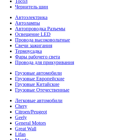
Тосол
Чернитель шин
Автоэлектрика
Автолампы
Автопроводка Разъемы
Освещение LED
Провода высоковольтные
Свечи зажигания
Термоусадка
Фары рабочего света
Провода для прикуривания
Грузовые автомобили
Грузовые Европейские
Грузовые Китайские
Грузовые Отечественные
Легковые автомобили
Chery
Citroen/Peugeot
Geely
General Motors
Great Wall
Lifan
Mazda