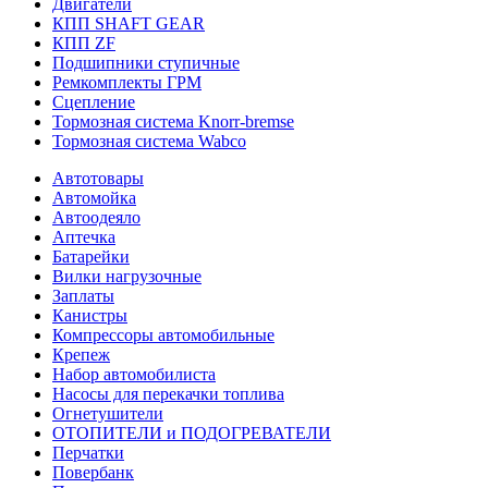
Двигатели
КПП SHAFT GEAR
КПП ZF
Подшипники ступичные
Ремкомплекты ГРМ
Сцепление
Тормозная система Knorr-bremse
Тормозная система Wabco
Автотовары
Автомойка
Автоодеяло
Аптечка
Батарейки
Вилки нагрузочные
Заплаты
Канистры
Компрессоры автомобильные
Крепеж
Набор автомобилиста
Насосы для перекачки топлива
Огнетушители
ОТОПИТЕЛИ и ПОДОГРЕВАТЕЛИ
Перчатки
Повербанк