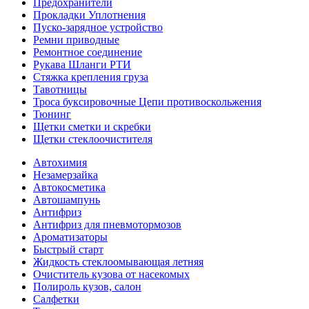
Предохранители
Прокладки Уплотнения
Пуско-зарядное устройство
Ремни приводные
Ремонтное соединение
Рукава Шланги РТИ
Стяжка крепления груза
Тавотницы
Троса буксировочные Цепи противоскольжения
Тюнинг
Щетки сметки и скребки
Щетки стеклоочистителя
Автохимия
Незамерзайка
Автокосметика
Автошампунь
Антифриз
Антифриз для пневмотормозов
Ароматизаторы
Быстрый старт
Жидкость стеклоомывающая летняя
Очиститель кузова от насекомых
Полироль кузов, салон
Салфетки