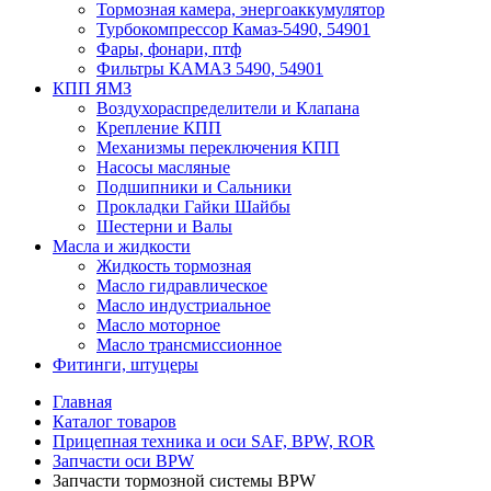
Тормозная камера, энергоаккумулятор
Турбокомпрессор Камаз-5490, 54901
Фары, фонари, птф
Фильтры КАМАЗ 5490, 54901
КПП ЯМЗ
Воздухораспределители и Клапана
Крепление КПП
Механизмы переключения КПП
Насосы масляные
Подшипники и Сальники
Прокладки Гайки Шайбы
Шестерни и Валы
Масла и жидкости
Жидкость тормозная
Масло гидравлическое
Масло индустриальное
Масло моторное
Масло трансмиссионное
Фитинги, штуцеры
Главная
Каталог товаров
Прицепная техника и оси SAF, BPW, ROR
Запчасти оси BPW
Запчасти тормозной системы BPW