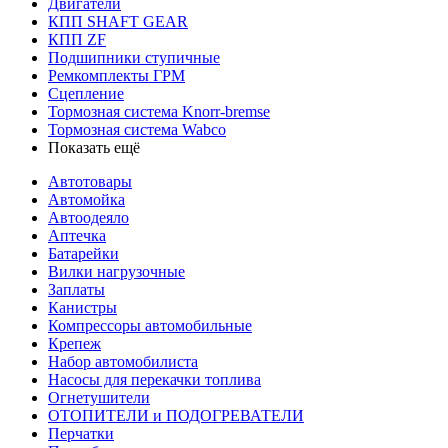
Двигатели
КПП SHAFT GEAR
КПП ZF
Подшипники ступичные
Ремкомплекты ГРМ
Сцепление
Тормозная система Knorr-bremse
Тормозная система Wabco
Показать ещё
Автотовары
Автомойка
Автоодеяло
Аптечка
Батарейки
Вилки нагрузочные
Заплаты
Канистры
Компрессоры автомобильные
Крепеж
Набор автомобилиста
Насосы для перекачки топлива
Огнетушители
ОТОПИТЕЛИ и ПОДОГРЕВАТЕЛИ
Перчатки