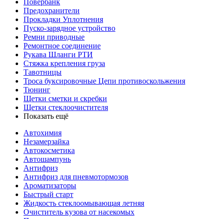
Повербанк
Предохранители
Прокладки Уплотнения
Пуско-зарядное устройство
Ремни приводные
Ремонтное соединение
Рукава Шланги РТИ
Стяжка крепления груза
Тавотницы
Троса буксировочные Цепи противоскольжения
Тюнинг
Щетки сметки и скребки
Щетки стеклоочистителя
Показать ещё
Автохимия
Незамерзайка
Автокосметика
Автошампунь
Антифриз
Антифриз для пневмотормозов
Ароматизаторы
Быстрый старт
Жидкость стеклоомывающая летняя
Очиститель кузова от насекомых