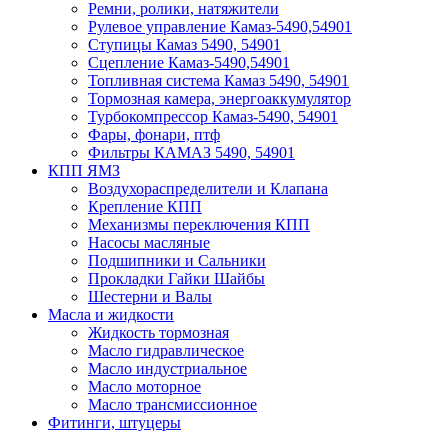
Ремни, ролики, натяжители
Рулевое управление Камаз-5490,54901
Ступицы Камаз 5490, 54901
Сцепление Камаз-5490,54901
Топливная система Камаз 5490, 54901
Тормозная камера, энергоаккумулятор
Турбокомпрессор Камаз-5490, 54901
Фары, фонари, птф
Фильтры КАМАЗ 5490, 54901
КПП ЯМЗ
Воздухораспределители и Клапана
Крепление КПП
Механизмы переключения КПП
Насосы масляные
Подшипники и Сальники
Прокладки Гайки Шайбы
Шестерни и Валы
Масла и жидкости
Жидкость тормозная
Масло гидравлическое
Масло индустриальное
Масло моторное
Масло трансмиссионное
Фитинги, штуцеры