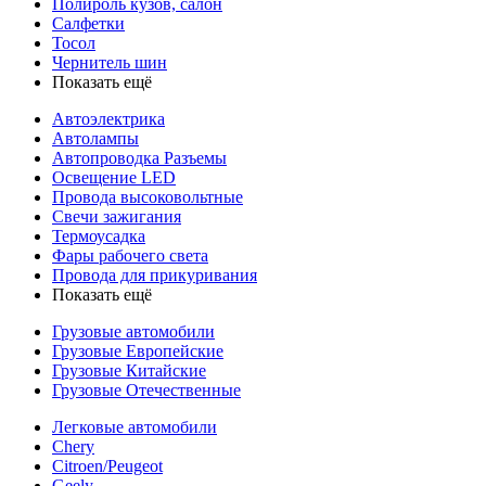
Полироль кузов, салон
Салфетки
Тосол
Чернитель шин
Показать ещё
Автоэлектрика
Автолампы
Автопроводка Разъемы
Освещение LED
Провода высоковольтные
Свечи зажигания
Термоусадка
Фары рабочего света
Провода для прикуривания
Показать ещё
Грузовые автомобили
Грузовые Европейские
Грузовые Китайские
Грузовые Отечественные
Легковые автомобили
Chery
Citroen/Peugeot
Geely