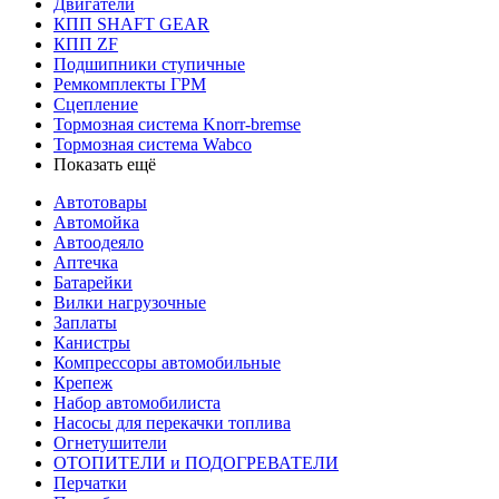
Двигатели
КПП SHAFT GEAR
КПП ZF
Подшипники ступичные
Ремкомплекты ГРМ
Сцепление
Тормозная система Knorr-bremse
Тормозная система Wabco
Показать ещё
Автотовары
Автомойка
Автоодеяло
Аптечка
Батарейки
Вилки нагрузочные
Заплаты
Канистры
Компрессоры автомобильные
Крепеж
Набор автомобилиста
Насосы для перекачки топлива
Огнетушители
ОТОПИТЕЛИ и ПОДОГРЕВАТЕЛИ
Перчатки