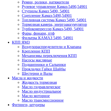
Ремни, ролики, натяжители
Рулевое управление Камаз-5490,54901
Ступицы Камаз 5490, 54901
Сцепление Камаз-5490,54901
Топливная система Камаз 5490, 54901
Тормозная камера, энергоаккумулятор
Турбокомпрессор Камаз-5490, 54901
Фары, фонари, птф
Фильтры КАМАЗ 5490, 54901
КПП ЯМЗ
Воздухораспределители и Клапана
Крепление КПП
Механизмы переключения КПП
Насосы масляные
Подшипники и Сальники
Прокладки Гайки Шайбы
Шестерни и Валы
Масла и жидкости
Жидкость тормозная
Масло гидравлическое
Масло индустриальное
Масло моторное
Масло трансмиссионное
Фитинги, штуцеры