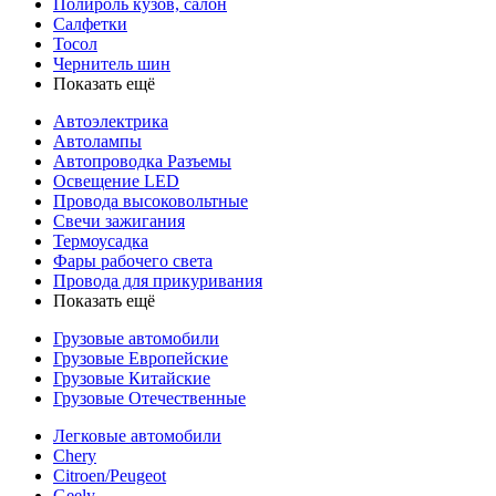
Полироль кузов, салон
Салфетки
Тосол
Чернитель шин
Показать ещё
Автоэлектрика
Автолампы
Автопроводка Разъемы
Освещение LED
Провода высоковольтные
Свечи зажигания
Термоусадка
Фары рабочего света
Провода для прикуривания
Показать ещё
Грузовые автомобили
Грузовые Европейские
Грузовые Китайские
Грузовые Отечественные
Легковые автомобили
Chery
Citroen/Peugeot
Geely