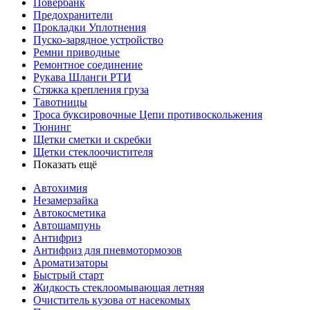
Повербанк
Предохранители
Прокладки Уплотнения
Пуско-зарядное устройство
Ремни приводные
Ремонтное соединение
Рукава Шланги РТИ
Стяжка крепления груза
Тавотницы
Троса буксировочные Цепи противоскольжения
Тюнинг
Щетки сметки и скребки
Щетки стеклоочистителя
Показать ещё
Автохимия
Незамерзайка
Автокосметика
Автошампунь
Антифриз
Антифриз для пневмотормозов
Ароматизаторы
Быстрый старт
Жидкость стеклоомывающая летняя
Очиститель кузова от насекомых