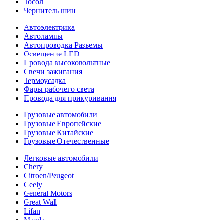
Тосол
Чернитель шин
Автоэлектрика
Автолампы
Автопроводка Разъемы
Освещение LED
Провода высоковольтные
Свечи зажигания
Термоусадка
Фары рабочего света
Провода для прикуривания
Грузовые автомобили
Грузовые Европейские
Грузовые Китайские
Грузовые Отечественные
Легковые автомобили
Chery
Citroen/Peugeot
Geely
General Motors
Great Wall
Lifan
Mazda