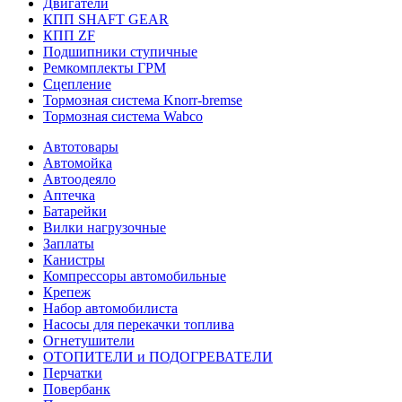
Двигатели
КПП SHAFT GEAR
КПП ZF
Подшипники ступичные
Ремкомплекты ГРМ
Сцепление
Тормозная система Knorr-bremse
Тормозная система Wabco
Автотовары
Автомойка
Автоодеяло
Аптечка
Батарейки
Вилки нагрузочные
Заплаты
Канистры
Компрессоры автомобильные
Крепеж
Набор автомобилиста
Насосы для перекачки топлива
Огнетушители
ОТОПИТЕЛИ и ПОДОГРЕВАТЕЛИ
Перчатки
Повербанк