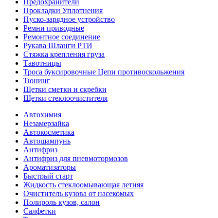
Предохранители
Прокладки Уплотнения
Пуско-зарядное устройство
Ремни приводные
Ремонтное соединение
Рукава Шланги РТИ
Стяжка крепления груза
Тавотницы
Троса буксировочные Цепи противоскольжения
Тюнинг
Щетки сметки и скребки
Щетки стеклоочистителя
Автохимия
Незамерзайка
Автокосметика
Автошампунь
Антифриз
Антифриз для пневмотормозов
Ароматизаторы
Быстрый старт
Жидкость стеклоомывающая летняя
Очиститель кузова от насекомых
Полироль кузов, салон
Салфетки