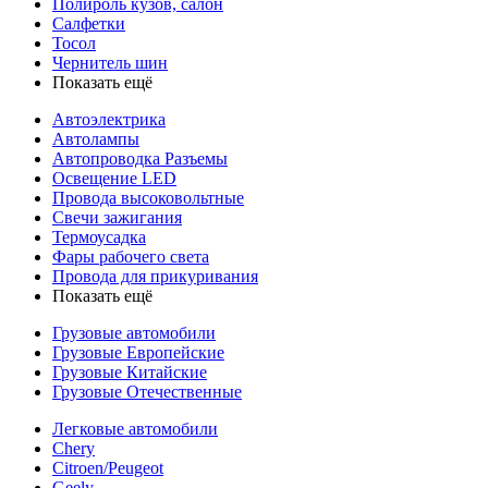
Полироль кузов, салон
Салфетки
Тосол
Чернитель шин
Показать ещё
Автоэлектрика
Автолампы
Автопроводка Разъемы
Освещение LED
Провода высоковольтные
Свечи зажигания
Термоусадка
Фары рабочего света
Провода для прикуривания
Показать ещё
Грузовые автомобили
Грузовые Европейские
Грузовые Китайские
Грузовые Отечественные
Легковые автомобили
Chery
Citroen/Peugeot
Geely