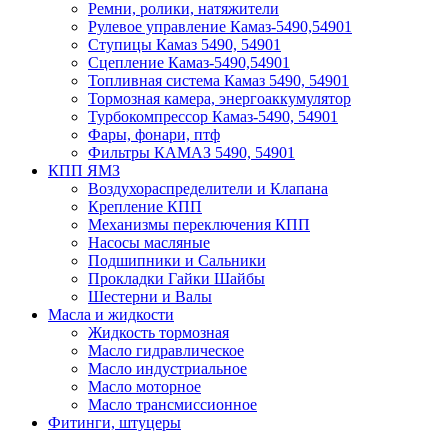
Ремни, ролики, натяжители
Рулевое управление Камаз-5490,54901
Ступицы Камаз 5490, 54901
Сцепление Камаз-5490,54901
Топливная система Камаз 5490, 54901
Тормозная камера, энергоаккумулятор
Турбокомпрессор Камаз-5490, 54901
Фары, фонари, птф
Фильтры КАМАЗ 5490, 54901
КПП ЯМЗ
Воздухораспределители и Клапана
Крепление КПП
Механизмы переключения КПП
Насосы масляные
Подшипники и Сальники
Прокладки Гайки Шайбы
Шестерни и Валы
Масла и жидкости
Жидкость тормозная
Масло гидравлическое
Масло индустриальное
Масло моторное
Масло трансмиссионное
Фитинги, штуцеры