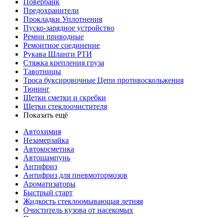
Повербанк
Предохранители
Прокладки Уплотнения
Пуско-зарядное устройство
Ремни приводные
Ремонтное соединение
Рукава Шланги РТИ
Стяжка крепления груза
Тавотницы
Троса буксировочные Цепи противоскольжения
Тюнинг
Щетки сметки и скребки
Щетки стеклоочистителя
Показать ещё
Автохимия
Незамерзайка
Автокосметика
Автошампунь
Антифриз
Антифриз для пневмотормозов
Ароматизаторы
Быстрый старт
Жидкость стеклоомывающая летняя
Очиститель кузова от насекомых