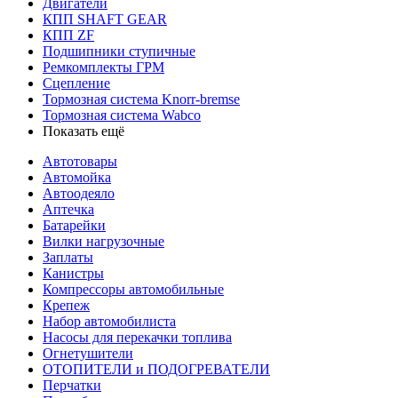
Двигатели
КПП SHAFT GEAR
КПП ZF
Подшипники ступичные
Ремкомплекты ГРМ
Сцепление
Тормозная система Knorr-bremse
Тормозная система Wabco
Показать ещё
Автотовары
Автомойка
Автоодеяло
Аптечка
Батарейки
Вилки нагрузочные
Заплаты
Канистры
Компрессоры автомобильные
Крепеж
Набор автомобилиста
Насосы для перекачки топлива
Огнетушители
ОТОПИТЕЛИ и ПОДОГРЕВАТЕЛИ
Перчатки