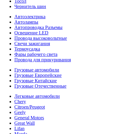
Тосол
Чернитель шин
Автоэлектрика
Автолампы
Автопроводка Разъемы
Освещение LED
Провода высоковольтные
Свечи зажигания
Термоусадка
Фары рабочего света
Провода для прикуривания
Грузовые автомобили
Грузовые Европейские
Грузовые Китайские
Грузовые Отечественные
Легковые автомобили
Chery
Citroen/Peugeot
Geely
General Motors
Great Wall
Lifan
Mazda