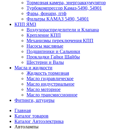
Тормозная камера, энергоаккумулятор
Турбокомпрессор Камаз-5490, 54901
Фары, фонари, птф
Фильтры КАМАЗ 5490, 54901
КПП ЯМЗ
Воздухораспределители и Клапана
Крепление КПП
Механизмы переключения КПП
Насосы масляные
Подшипники и Сальники
Прокладки Гайки Шайбы
Шестерни и Валы
Масла и жидкости
Жидкость тормозная
Масло гидравлическое
Масло индустриальное
Масло моторное
Масло трансмиссионное
Фитинги, штуцеры
Главная
Каталог товаров
Каталог Автоэлектрика
Автолампы