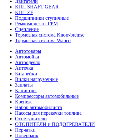
Двигатели
КПП SHAFT GEAR
КПП ZF
Подшипники ступичные
Ремкомплекты ГРМ
Сцепление
Тормозная система Knorr-bremse
Тормозная система Wabco
Автотовары
Автомойка
Автоодеяло
Аптечка
Батарейки
Вилки нагрузочные
Заплаты
Канистры
Компрессоры автомобильные
Крепеж
Набор автомобилиста
Насосы для перекачки топлива
Огнетушители
ОТОПИТЕЛИ и ПОДОГРЕВАТЕЛИ
Перчатки
Повербанк