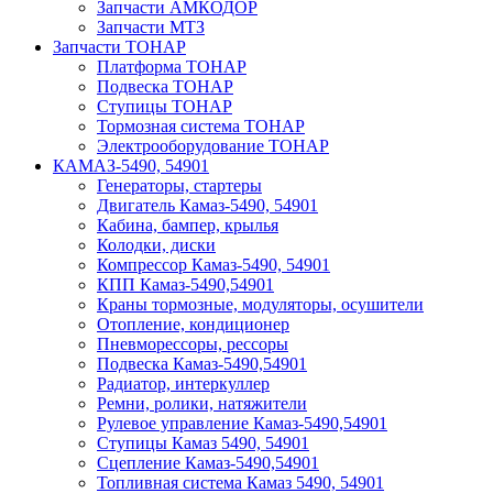
Запчасти АМКОДОР
Запчасти МТЗ
Запчасти ТОНАР
Платформа ТОНАР
Подвеска ТОНАР
Ступицы ТОНАР
Тормозная система ТОНАР
Электрооборудование ТОНАР
КАМАЗ-5490, 54901
Генераторы, стартеры
Двигатель Камаз-5490, 54901
Кабина, бампер, крылья
Колодки, диски
Компрессор Камаз-5490, 54901
КПП Камаз-5490,54901
Краны тормозные, модуляторы, осушители
Отопление, кондиционер
Пневморессоры, рессоры
Подвеска Камаз-5490,54901
Радиатор, интеркуллер
Ремни, ролики, натяжители
Рулевое управление Камаз-5490,54901
Ступицы Камаз 5490, 54901
Сцепление Камаз-5490,54901
Топливная система Камаз 5490, 54901