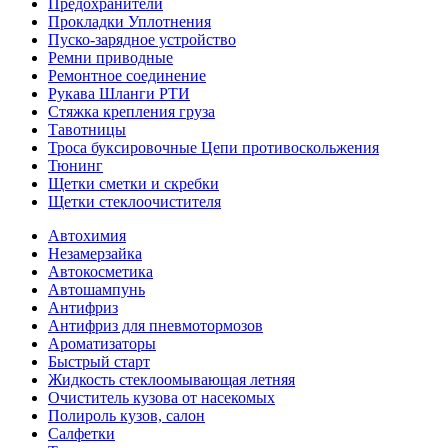
Предохранители
Прокладки Уплотнения
Пуско-зарядное устройство
Ремни приводные
Ремонтное соединение
Рукава Шланги РТИ
Стяжка крепления груза
Тавотницы
Троса буксировочные Цепи противоскольжения
Тюнинг
Щетки сметки и скребки
Щетки стеклоочистителя
Автохимия
Незамерзайка
Автокосметика
Автошампунь
Антифриз
Антифриз для пневмотормозов
Ароматизаторы
Быстрый старт
Жидкость стеклоомывающая летняя
Очиститель кузова от насекомых
Полироль кузов, салон
Салфетки