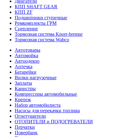
Двигатели
КПП SHAFT GEAR
КПП ZF
Подшипники ступичные
Ремкомплекты ГРМ
Сцепление
Тормозная система Knorr-bremse
Тормозная система Wabco
Автотовары
Автомойка
Автоодеяло
Аптечка
Батарейки
Вилки нагрузочные
Заплаты
Канистры
Компрессоры автомобильные
Крепеж
Набор автомобилиста
Насосы для перекачки топлива
Огнетушители
ОТОПИТЕЛИ и ПОДОГРЕВАТЕЛИ
Перчатки
Повербанк