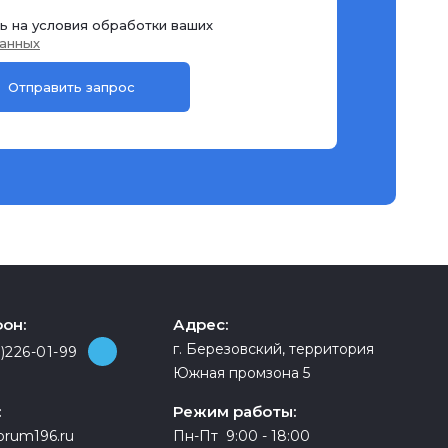
ь на условия обработки ваших
анных
он:
Адрес:
г. Березовский, территория
)226-01-99
Южная промзона 5
:
Режим работы:
orum196.ru
Пн-Пт 9:00 - 18:00