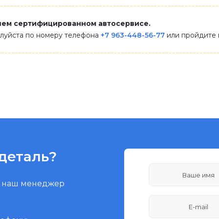
шем сертифицированном автосервисе.
алуйста по номеру телефона
+7 963-448-56-77
или пройдите
деталь?
и наш менеджер