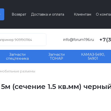
Возврат
Доставка и оплата
Клиентам
О компа
+7(
info@forum196.ru
Запчасти
Запчасти
КАМАЗ-5490,
спецтехника
ТОНАР
54901
мобильные разъемы
м (сечение 1.5 кв.мм) черный