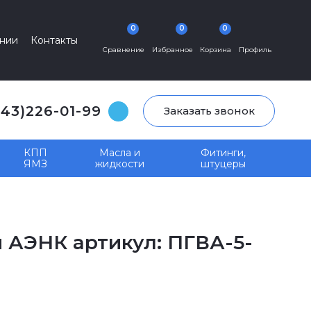
0
0
0
нии
Контакты
Сравнение
Избранное
Корзина
Профиль
343)226-01-99
Заказать звонок
КПП
Масла и
Фитинги,
ЯМЗ
жидкости
штуцеры
 АЭНК артикул: ПГВА-5-