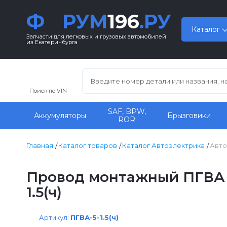
Ф
РУМ
196
.РУ
Каталог
Запчасти для легковых и грузовых автомобилей
из Екатеринбурга
Поиск по VIN
SAF, BPW,
Аккумуляторы
Брызговики
ROR
Главная
Каталог товаров
Каталог Автоэлектрика
Авто
Провод монтажный ПГВА 5
1.5(ч)
Артикул:
ПГВА-5-1.5(ч)