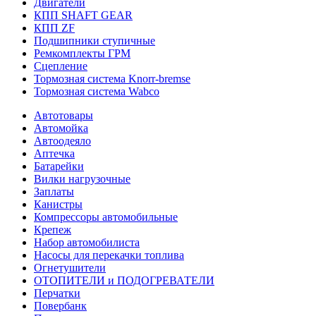
Двигатели
КПП SHAFT GEAR
КПП ZF
Подшипники ступичные
Ремкомплекты ГРМ
Сцепление
Тормозная система Knorr-bremse
Тормозная система Wabco
Автотовары
Автомойка
Автоодеяло
Аптечка
Батарейки
Вилки нагрузочные
Заплаты
Канистры
Компрессоры автомобильные
Крепеж
Набор автомобилиста
Насосы для перекачки топлива
Огнетушители
ОТОПИТЕЛИ и ПОДОГРЕВАТЕЛИ
Перчатки
Повербанк