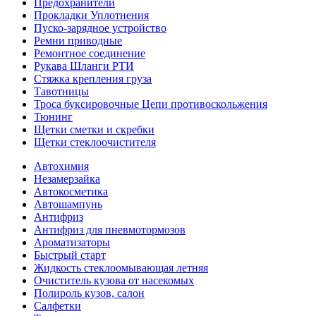
Предохранители
Прокладки Уплотнения
Пуско-зарядное устройство
Ремни приводные
Ремонтное соединение
Рукава Шланги РТИ
Стяжка крепления груза
Тавотницы
Троса буксировочные Цепи противоскольжения
Тюнинг
Щетки сметки и скребки
Щетки стеклоочистителя
Автохимия
Незамерзайка
Автокосметика
Автошампунь
Антифриз
Антифриз для пневмотормозов
Ароматизаторы
Быстрый старт
Жидкость стеклоомывающая летняя
Очиститель кузова от насекомых
Полироль кузов, салон
Салфетки