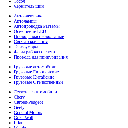
Тосол
Чернитель шин
Автоэлектрика
Автолампы
Автопроводка Разъемы
Освещение LED
Провода высоковольтные
Свечи зажигания
Термоусадка
Фары рабочего света
Провода для прикуривания
Грузовые автомобили
Грузовые Европейские
Грузовые Китайские
Грузовые Отечественные
Легковые автомобили
Chery
Citroen/Peugeot
Geely
General Motors
Great Wall
Lifan
Mazda