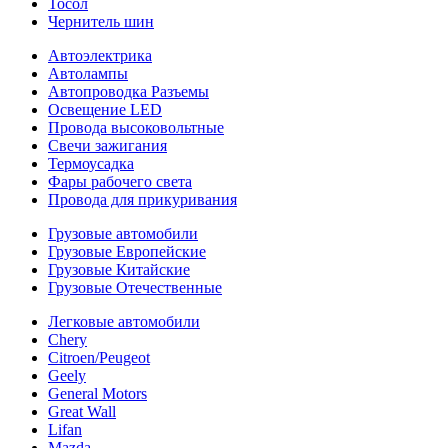
Тосол
Чернитель шин
Автоэлектрика
Автолампы
Автопроводка Разъемы
Освещение LED
Провода высоковольтные
Свечи зажигания
Термоусадка
Фары рабочего света
Провода для прикуривания
Грузовые автомобили
Грузовые Европейские
Грузовые Китайские
Грузовые Отечественные
Легковые автомобили
Chery
Citroen/Peugeot
Geely
General Motors
Great Wall
Lifan
Mazda