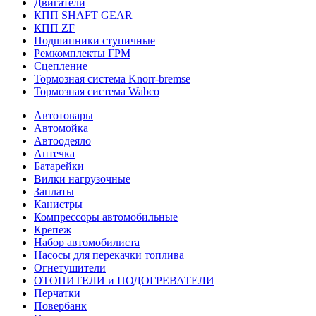
Двигатели
КПП SHAFT GEAR
КПП ZF
Подшипники ступичные
Ремкомплекты ГРМ
Сцепление
Тормозная система Knorr-bremse
Тормозная система Wabco
Автотовары
Автомойка
Автоодеяло
Аптечка
Батарейки
Вилки нагрузочные
Заплаты
Канистры
Компрессоры автомобильные
Крепеж
Набор автомобилиста
Насосы для перекачки топлива
Огнетушители
ОТОПИТЕЛИ и ПОДОГРЕВАТЕЛИ
Перчатки
Повербанк