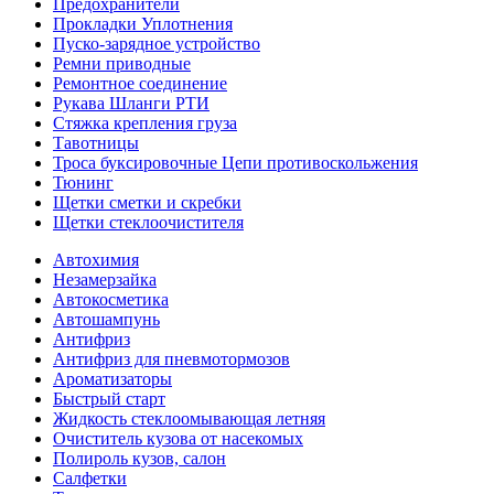
Предохранители
Прокладки Уплотнения
Пуско-зарядное устройство
Ремни приводные
Ремонтное соединение
Рукава Шланги РТИ
Стяжка крепления груза
Тавотницы
Троса буксировочные Цепи противоскольжения
Тюнинг
Щетки сметки и скребки
Щетки стеклоочистителя
Автохимия
Незамерзайка
Автокосметика
Автошампунь
Антифриз
Антифриз для пневмотормозов
Ароматизаторы
Быстрый старт
Жидкость стеклоомывающая летняя
Очиститель кузова от насекомых
Полироль кузов, салон
Салфетки