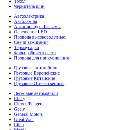
Тосол
Чернитель шин
Автоэлектрика
Автолампы
Автопроводка Разъемы
Освещение LED
Провода высоковольтные
Свечи зажигания
Термоусадка
Фары рабочего света
Провода для прикуривания
Грузовые автомобили
Грузовые Европейские
Грузовые Китайские
Грузовые Отечественные
Легковые автомобили
Chery
Citroen/Peugeot
Geely
General Motors
Great Wall
Lifan
Mazda