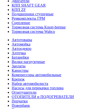
Двигатели
КПП SHAFT GEAR
КПП ZF
Подшипники ступичные
Ремкомплекты ГРМ
Сцепление
Тормозная система Knorr-bremse
Тормозная система Wabco
Автотовары
Автомойка
Автоодеяло
Аптечка
Батарейки
Вилки нагрузочные
Заплаты
Канистры
Компрессоры автомобильные
Крепеж
Набор автомобилиста
Насосы для перекачки топлива
Огнетушители
ОТОПИТЕЛИ и ПОДОГРЕВАТЕЛИ
Перчатки
Повербанк