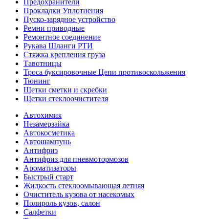
Предохранители
Прокладки Уплотнения
Пуско-зарядное устройство
Ремни приводные
Ремонтное соединение
Рукава Шланги РТИ
Стяжка крепления груза
Тавотницы
Троса буксировочные Цепи противоскольжения
Тюнинг
Щетки сметки и скребки
Щетки стеклоочистителя
Автохимия
Незамерзайка
Автокосметика
Автошампунь
Антифриз
Антифриз для пневмотормозов
Ароматизаторы
Быстрый старт
Жидкость стеклоомывающая летняя
Очиститель кузова от насекомых
Полироль кузов, салон
Салфетки