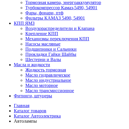
Тормозная камера, энергоаккумулятор
Турбокомпрессор Камаз-5490, 54901
Фары, фонари, птф
Фильтры КАМАЗ 5490, 54901
КПП ЯМЗ
Воздухораспределители и Клапана
Крепление КПП
Механизмы переключения КПП
Насосы масляные
Подшипники и Сальники
Прокладки Гайки Шайбы
Шестерни и Валы
Масла и жидкости
Жидкость тормозная
Масло гидравлическое
Масло индустриальное
Масло моторное
Масло трансмиссионное
Фитинги, штуцеры
Главная
Каталог товаров
Каталог Автоэлектрика
Автолампы