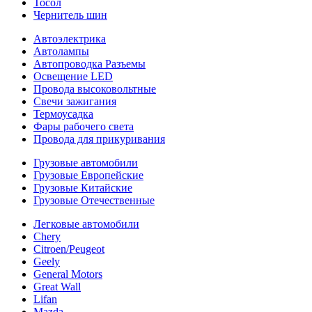
Тосол
Чернитель шин
Автоэлектрика
Автолампы
Автопроводка Разъемы
Освещение LED
Провода высоковольтные
Свечи зажигания
Термоусадка
Фары рабочего света
Провода для прикуривания
Грузовые автомобили
Грузовые Европейские
Грузовые Китайские
Грузовые Отечественные
Легковые автомобили
Chery
Citroen/Peugeot
Geely
General Motors
Great Wall
Lifan
Mazda