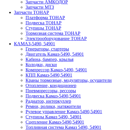
Запчасти АМКОДОР
Запчасти МТЗ
Запчасти ТОНАР
Платформа ТОНАР
Подвеска ТОНАР
Ступицы ТОНАР
Тормозная система ТОНАР
Электрооборудование ТОНАР
КАМАЗ-5490, 54901
Генераторы, стартеры
Двигатель Камаз-5490, 54901
Кабина, бампер, крылья
Колодки, диски
Компрессор Камаз-5490, 54901
КПП Камаз-5490,54901
Краны тормозные, модуляторы, осушители
Отопление, кондиционер
Пневморессоры, рессоры
Подвеска Камаз-5490,54901
Радиатор, интеркуллер
Ремни, ролики, натяжители
Рулевое управление Камаз-5490,54901
Ступицы Камаз 5490, 54901
Сцепление Камаз-5490,54901
Топливная система Камаз 5490, 54901