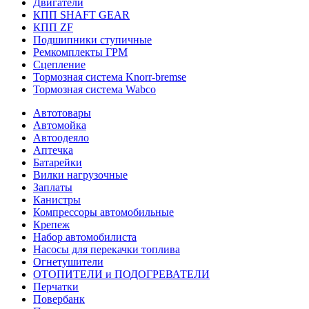
Двигатели
КПП SHAFT GEAR
КПП ZF
Подшипники ступичные
Ремкомплекты ГРМ
Сцепление
Тормозная система Knorr-bremse
Тормозная система Wabco
Автотовары
Автомойка
Автоодеяло
Аптечка
Батарейки
Вилки нагрузочные
Заплаты
Канистры
Компрессоры автомобильные
Крепеж
Набор автомобилиста
Насосы для перекачки топлива
Огнетушители
ОТОПИТЕЛИ и ПОДОГРЕВАТЕЛИ
Перчатки
Повербанк