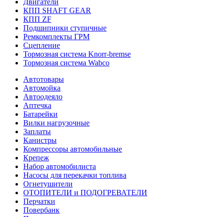
Двигатели
КПП SHAFT GEAR
КПП ZF
Подшипники ступичные
Ремкомплекты ГРМ
Сцепление
Тормозная система Knorr-bremse
Тормозная система Wabco
Автотовары
Автомойка
Автоодеяло
Аптечка
Батарейки
Вилки нагрузочные
Заплаты
Канистры
Компрессоры автомобильные
Крепеж
Набор автомобилиста
Насосы для перекачки топлива
Огнетушители
ОТОПИТЕЛИ и ПОДОГРЕВАТЕЛИ
Перчатки
Повербанк