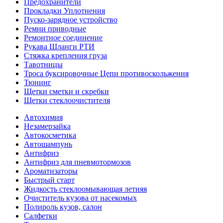
Предохранители
Прокладки Уплотнения
Пуско-зарядное устройство
Ремни приводные
Ремонтное соединение
Рукава Шланги РТИ
Стяжка крепления груза
Тавотницы
Троса буксировочные Цепи противоскольжения
Тюнинг
Щетки сметки и скребки
Щетки стеклоочистителя
Автохимия
Незамерзайка
Автокосметика
Автошампунь
Антифриз
Антифриз для пневмотормозов
Ароматизаторы
Быстрый старт
Жидкость стеклоомывающая летняя
Очиститель кузова от насекомых
Полироль кузов, салон
Салфетки