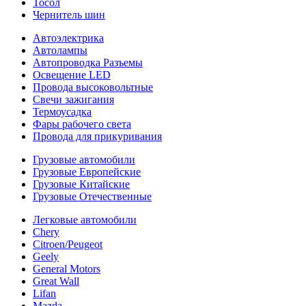
Тосол
Чернитель шин
Автоэлектрика
Автолампы
Автопроводка Разъемы
Освещение LED
Провода высоковольтные
Свечи зажигания
Термоусадка
Фары рабочего света
Провода для прикуривания
Грузовые автомобили
Грузовые Европейские
Грузовые Китайские
Грузовые Отечественные
Легковые автомобили
Chery
Citroen/Peugeot
Geely
General Motors
Great Wall
Lifan
Mazda