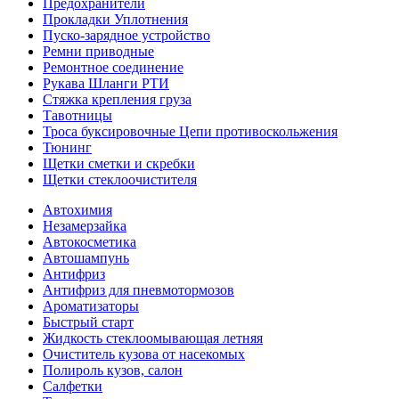
Предохранители
Прокладки Уплотнения
Пуско-зарядное устройство
Ремни приводные
Ремонтное соединение
Рукава Шланги РТИ
Стяжка крепления груза
Тавотницы
Троса буксировочные Цепи противоскольжения
Тюнинг
Щетки сметки и скребки
Щетки стеклоочистителя
Автохимия
Незамерзайка
Автокосметика
Автошампунь
Антифриз
Антифриз для пневмотормозов
Ароматизаторы
Быстрый старт
Жидкость стеклоомывающая летняя
Очиститель кузова от насекомых
Полироль кузов, салон
Салфетки