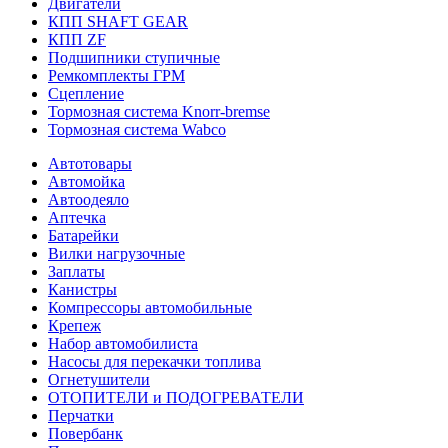
Двигатели
КПП SHAFT GEAR
КПП ZF
Подшипники ступичные
Ремкомплекты ГРМ
Сцепление
Тормозная система Knorr-bremse
Тормозная система Wabco
Автотовары
Автомойка
Автоодеяло
Аптечка
Батарейки
Вилки нагрузочные
Заплаты
Канистры
Компрессоры автомобильные
Крепеж
Набор автомобилиста
Насосы для перекачки топлива
Огнетушители
ОТОПИТЕЛИ и ПОДОГРЕВАТЕЛИ
Перчатки
Повербанк