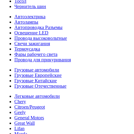
Тосол
Чернитель шин
Автоэлектрика
Автолампы
Автопроводка Разъемы
Освещение LED
Провода высоковольтные
Свечи зажигания
Термоусадка
Фары рабочего света
Провода для прикуривания
Грузовые автомобили
Грузовые Европейские
Грузовые Китайские
Грузовые Отечественные
Легковые автомобили
Chery
Citroen/Peugeot
Geely
General Motors
Great Wall
Lifan
Mazda