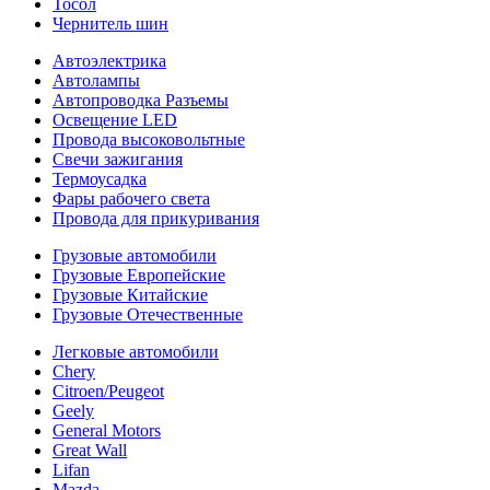
Тосол
Чернитель шин
Автоэлектрика
Автолампы
Автопроводка Разъемы
Освещение LED
Провода высоковольтные
Свечи зажигания
Термоусадка
Фары рабочего света
Провода для прикуривания
Грузовые автомобили
Грузовые Европейские
Грузовые Китайские
Грузовые Отечественные
Легковые автомобили
Chery
Citroen/Peugeot
Geely
General Motors
Great Wall
Lifan
Mazda