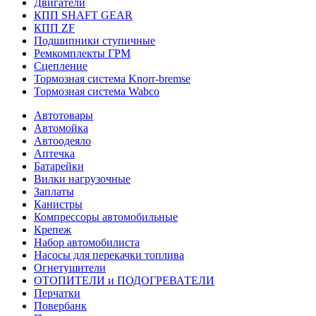
Двигатели
КПП SHAFT GEAR
КПП ZF
Подшипники ступичные
Ремкомплекты ГРМ
Сцепление
Тормозная система Knorr-bremse
Тормозная система Wabco
Автотовары
Автомойка
Автоодеяло
Аптечка
Батарейки
Вилки нагрузочные
Заплаты
Канистры
Компрессоры автомобильные
Крепеж
Набор автомобилиста
Насосы для перекачки топлива
Огнетушители
ОТОПИТЕЛИ и ПОДОГРЕВАТЕЛИ
Перчатки
Повербанк