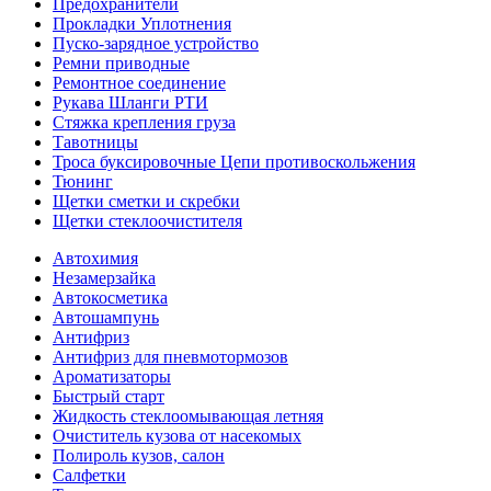
Предохранители
Прокладки Уплотнения
Пуско-зарядное устройство
Ремни приводные
Ремонтное соединение
Рукава Шланги РТИ
Стяжка крепления груза
Тавотницы
Троса буксировочные Цепи противоскольжения
Тюнинг
Щетки сметки и скребки
Щетки стеклоочистителя
Автохимия
Незамерзайка
Автокосметика
Автошампунь
Антифриз
Антифриз для пневмотормозов
Ароматизаторы
Быстрый старт
Жидкость стеклоомывающая летняя
Очиститель кузова от насекомых
Полироль кузов, салон
Салфетки