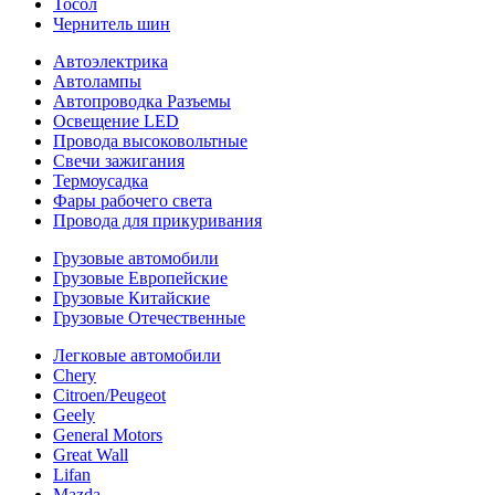
Тосол
Чернитель шин
Автоэлектрика
Автолампы
Автопроводка Разъемы
Освещение LED
Провода высоковольтные
Свечи зажигания
Термоусадка
Фары рабочего света
Провода для прикуривания
Грузовые автомобили
Грузовые Европейские
Грузовые Китайские
Грузовые Отечественные
Легковые автомобили
Chery
Citroen/Peugeot
Geely
General Motors
Great Wall
Lifan
Mazda