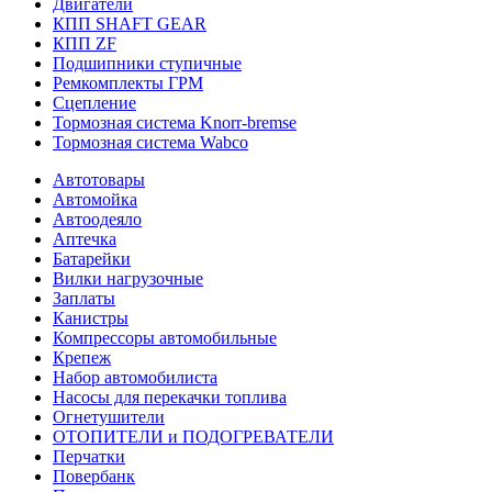
Двигатели
КПП SHAFT GEAR
КПП ZF
Подшипники ступичные
Ремкомплекты ГРМ
Сцепление
Тормозная система Knorr-bremse
Тормозная система Wabco
Автотовары
Автомойка
Автоодеяло
Аптечка
Батарейки
Вилки нагрузочные
Заплаты
Канистры
Компрессоры автомобильные
Крепеж
Набор автомобилиста
Насосы для перекачки топлива
Огнетушители
ОТОПИТЕЛИ и ПОДОГРЕВАТЕЛИ
Перчатки
Повербанк