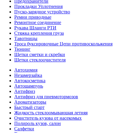
Предохранители
Прокладки Уплотнения
Пуско-зарядное устройство
Ремни приводные
Ремонтное соединение
Рукава Шланги РТИ
Стяжка крепления груза
Тавотницы
Троса буксировочные Цепи противоскольжения
Тюнинг
Щетки сметки и скребки
Щетки стеклоочистителя
Автохимия
Незамерзайка
Автокосметика
Автошампунь
Антифриз
Антифриз для пневмотормозов
Ароматизаторы
Быстрый старт
Жидкость стеклоомывающая летняя
Очиститель кузова от насекомых
Полироль кузов, салон
Салфетки