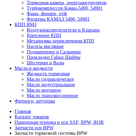
Тормозная камера, энергоаккумулятор
Турбокомпрессор Камаз-5490, 54901
Фары, фонари, птф
Фильтры КАМАЗ 5490, 54901
КПП ЯМЗ
Воздухораспределители и Клапана
Крепление КПП
Механизмы переключения КПП
Насосы масляные
Подшипники и Сальники
Прокладки Гайки Шайбы
Шестерни и Валы
Масла и жидкости
Жидкость тормозная
Масло гидравлическое
Масло индустриальное
Масло моторное
Масло трансмиссионное
Фитинги, штуцеры
Главная
Каталог товаров
Прицепная техника и оси SAF, BPW, ROR
Запчасти оси BPW
Запчасти тормозной системы BPW