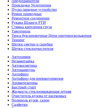
Предохранители
Прокладки Уплотнения
Пуско-зарядное устройство
Ремни приводные
Ремонтное соединение
Рукава Шланги РТИ
Стяжка крепления груза
Тавотницы
Троса буксировочные Цепи противоскольжения
Тюнинг
Щетки сметки и скребки
Щетки стеклоочистителя
Автохимия
Незамерзайка
Автокосметика
Автошампунь
Антифриз
Антифриз для пневмотормозов
Ароматизаторы
Быстрый старт
Жидкость стеклоомывающая летняя
Очиститель кузова от насекомых
Полироль кузов, салон
Салфетки