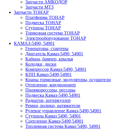
Запчасти АМКОДОР
Запчасти МТЗ
Запчасти ТОНАР
Платформа ТОНАР
Подвеска ТОНАР
Ступицы ТОНАР
Тормозная система ТОНАР
Электрооборудование ТОНАР
КАМАЗ-5490, 54901
Генераторы, стартеры
Двигатель Камаз-5490, 54901
Кабина, бампер, крылья
Колодки, диски
Компрессор Камаз-5490, 54901
КПП Камаз-5490,54901
Краны тормозные, модуляторы, осушители
Отопление, кондиционер
Пневморессоры, рессоры
Подвеска Камаз-5490,54901
Радиатор, интеркуллер
Ремни, ролики, натяжители
Рулевое управление Камаз-5490,54901
Ступицы Камаз 5490, 54901
Сцепление Камаз-5490,54901
Топливная система Камаз 5490, 54901