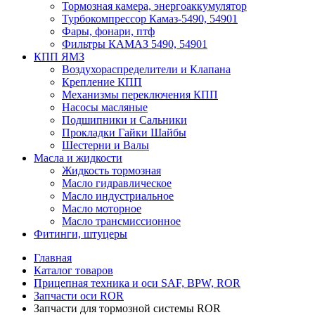
Тормозная камера, энергоаккумулятор
Турбокомпрессор Камаз-5490, 54901
Фары, фонари, птф
Фильтры КАМАЗ 5490, 54901
КПП ЯМЗ
Воздухораспределители и Клапана
Крепление КПП
Механизмы переключения КПП
Насосы масляные
Подшипники и Сальники
Прокладки Гайки Шайбы
Шестерни и Валы
Масла и жидкости
Жидкость тормозная
Масло гидравлическое
Масло индустриальное
Масло моторное
Масло трансмиссионное
Фитинги, штуцеры
Главная
Каталог товаров
Прицепная техника и оси SAF, BPW, ROR
Запчасти оси ROR
Запчасти для тормозной системы ROR