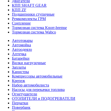
Двигатели
КПП SHAFT GEAR
КПП ZF
Подшипники ступичные
Ремкомплекты ГРМ
Сцепление
Тормозная система Knorr-bremse
Тормозная система Wabco
Автотовары
Автомойка
Автоодеяло
Аптечка
Батарейки
Вилки нагрузочные
Заплаты
Канистры
Компрессоры автомобильные
Крепеж
Набор автомобилиста
Насосы для перекачки топлива
Огнетушители
ОТОПИТЕЛИ и ПОДОГРЕВАТЕЛИ
Перчатки
Повербанк