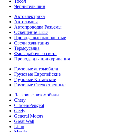
Тосол
Чернитель шин
Автоэлектрика
Автолампы
Автопроводка Разъемы
Освещение LED
Провода высоковольтные
Свечи зажигания
Термоусадка
Фары рабочего света
Провода для прикуривания
Грузовые автомобили
Грузовые Европейские
Грузовые Китайские
Грузовые Отечественные
Легковые автомобили
Chery
Citroen/Peugeot
Geely
General Motors
Great Wall
Lifan
Mazda