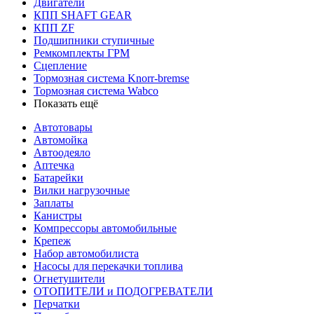
Двигатели
КПП SHAFT GEAR
КПП ZF
Подшипники ступичные
Ремкомплекты ГРМ
Сцепление
Тормозная система Knorr-bremse
Тормозная система Wabco
Показать ещё
Автотовары
Автомойка
Автоодеяло
Аптечка
Батарейки
Вилки нагрузочные
Заплаты
Канистры
Компрессоры автомобильные
Крепеж
Набор автомобилиста
Насосы для перекачки топлива
Огнетушители
ОТОПИТЕЛИ и ПОДОГРЕВАТЕЛИ
Перчатки