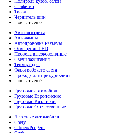
Полироль кузов, салон
Салфетки
Тосол
Чернитель шин
Показать ещё
Автоэлектрика
Автолампы
Автопроводка Разъемы
Освещение LED
Провода высоковольтные
Свечи зажигания
Термоусадка
Фары рабочего света
Провода для прикуривания
Показать ещё
Грузовые автомобили
Грузовые Европейские
Грузовые Китайские
Грузовые Отечественные
Легковые автомобили
Chery
Citroen/Peugeot
Geely