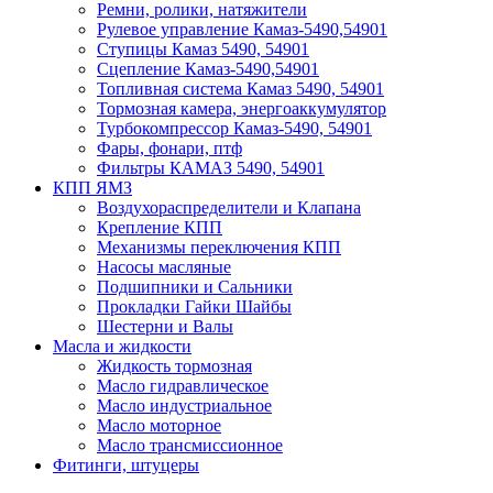
Ремни, ролики, натяжители
Рулевое управление Камаз-5490,54901
Ступицы Камаз 5490, 54901
Сцепление Камаз-5490,54901
Топливная система Камаз 5490, 54901
Тормозная камера, энергоаккумулятор
Турбокомпрессор Камаз-5490, 54901
Фары, фонари, птф
Фильтры КАМАЗ 5490, 54901
КПП ЯМЗ
Воздухораспределители и Клапана
Крепление КПП
Механизмы переключения КПП
Насосы масляные
Подшипники и Сальники
Прокладки Гайки Шайбы
Шестерни и Валы
Масла и жидкости
Жидкость тормозная
Масло гидравлическое
Масло индустриальное
Масло моторное
Масло трансмиссионное
Фитинги, штуцеры