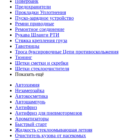
Повербанк
Предохранители
Прокладки Уплотнения
Пуско-зарядное устройство
Ремни приводные
Ремонтное соединение
Рукава Шланги РТИ
Стяжка крепления груза
Тавотницы
Троса буксировочные Цепи противоскольжения
Тюнинг
Щетки сметки и скребки
Щетки стеклоочистителя
Показать ещё
Автохимия
Незамерзайка
Автокосметика
Автошампунь
Антифриз
Антифриз для пневмотормозов
Ароматизаторы
Быстрый старт
Жидкость стеклоомывающая летняя
Очиститель кузова от насекомых