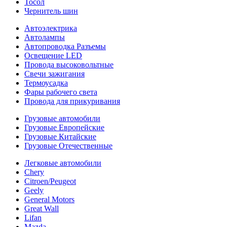
Тосол
Чернитель шин
Автоэлектрика
Автолампы
Автопроводка Разъемы
Освещение LED
Провода высоковольтные
Свечи зажигания
Термоусадка
Фары рабочего света
Провода для прикуривания
Грузовые автомобили
Грузовые Европейские
Грузовые Китайские
Грузовые Отечественные
Легковые автомобили
Chery
Citroen/Peugeot
Geely
General Motors
Great Wall
Lifan
Mazda