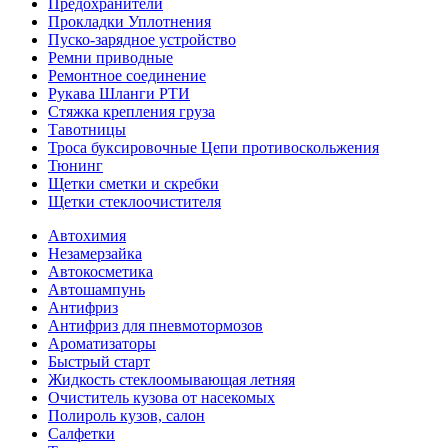
Предохранители
Прокладки Уплотнения
Пуско-зарядное устройство
Ремни приводные
Ремонтное соединение
Рукава Шланги РТИ
Стяжка крепления груза
Тавотницы
Троса буксировочные Цепи противоскольжения
Тюнинг
Щетки сметки и скребки
Щетки стеклоочистителя
Автохимия
Незамерзайка
Автокосметика
Автошампунь
Антифриз
Антифриз для пневмотормозов
Ароматизаторы
Быстрый старт
Жидкость стеклоомывающая летняя
Очиститель кузова от насекомых
Полироль кузов, салон
Салфетки