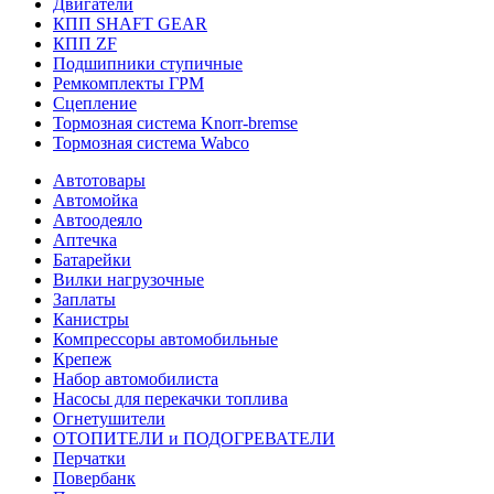
Двигатели
КПП SHAFT GEAR
КПП ZF
Подшипники ступичные
Ремкомплекты ГРМ
Сцепление
Тормозная система Knorr-bremse
Тормозная система Wabco
Автотовары
Автомойка
Автоодеяло
Аптечка
Батарейки
Вилки нагрузочные
Заплаты
Канистры
Компрессоры автомобильные
Крепеж
Набор автомобилиста
Насосы для перекачки топлива
Огнетушители
ОТОПИТЕЛИ и ПОДОГРЕВАТЕЛИ
Перчатки
Повербанк