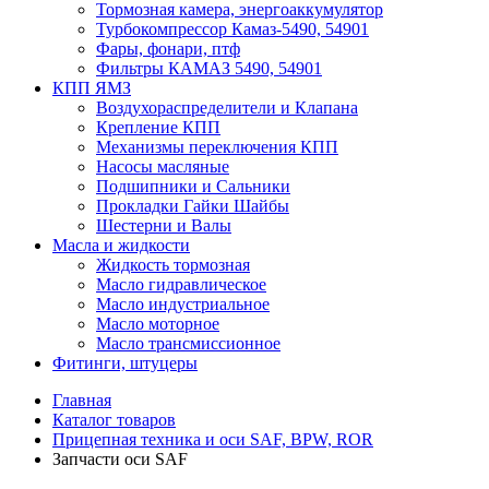
Тормозная камера, энергоаккумулятор
Турбокомпрессор Камаз-5490, 54901
Фары, фонари, птф
Фильтры КАМАЗ 5490, 54901
КПП ЯМЗ
Воздухораспределители и Клапана
Крепление КПП
Механизмы переключения КПП
Насосы масляные
Подшипники и Сальники
Прокладки Гайки Шайбы
Шестерни и Валы
Масла и жидкости
Жидкость тормозная
Масло гидравлическое
Масло индустриальное
Масло моторное
Масло трансмиссионное
Фитинги, штуцеры
Главная
Каталог товаров
Прицепная техника и оси SAF, BPW, ROR
Запчасти оси SAF