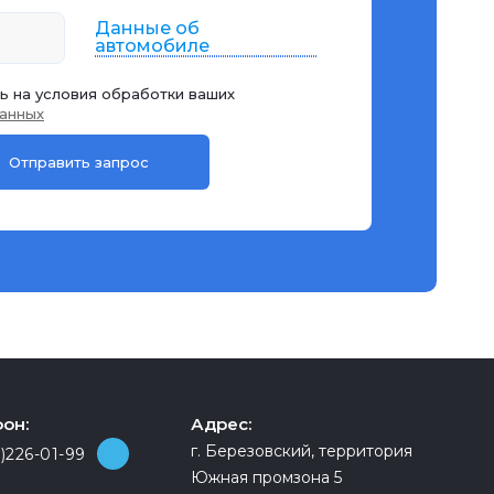
Данные об
автомобиле
ь на условия обработки ваших
анных
он:
Адрес:
г. Березовский, территория
)226-01-99
Южная промзона 5