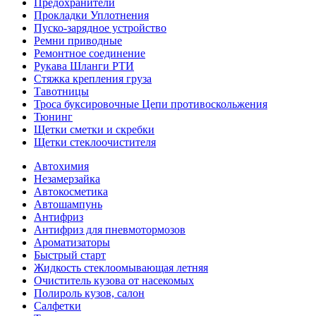
Предохранители
Прокладки Уплотнения
Пуско-зарядное устройство
Ремни приводные
Ремонтное соединение
Рукава Шланги РТИ
Стяжка крепления груза
Тавотницы
Троса буксировочные Цепи противоскольжения
Тюнинг
Щетки сметки и скребки
Щетки стеклоочистителя
Автохимия
Незамерзайка
Автокосметика
Автошампунь
Антифриз
Антифриз для пневмотормозов
Ароматизаторы
Быстрый старт
Жидкость стеклоомывающая летняя
Очиститель кузова от насекомых
Полироль кузов, салон
Салфетки