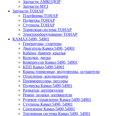
Запчасти АМКОДОР
Запчасти МТЗ
Запчасти ТОНАР
Платформа ТОНАР
Подвеска ТОНАР
Ступицы ТОНАР
Тормозная система ТОНАР
Электрооборудование ТОНАР
КАМАЗ-5490, 54901
Генераторы, стартеры
Двигатель Камаз-5490, 54901
Кабина, бампер, крылья
Колодки, диски
Компрессор Камаз-5490, 54901
КПП Камаз-5490,54901
Краны тормозные, модуляторы, осушители
Отопление, кондиционер
Пневморессоры, рессоры
Подвеска Камаз-5490,54901
Радиатор, интеркуллер
Ремни, ролики, натяжители
Рулевое управление Камаз-5490,54901
Ступицы Камаз 5490, 54901
Сцепление Камаз-5490,54901
Топливная система Камаз 5490, 54901