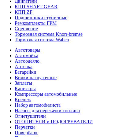
Двигатели
КПП SHAFT GEAR
КПП ZF
Подшипники ступичные
Ремкомплекты ГРМ
Сцепление
Тормозная система Knorr-bremse
Тормозная система Wabco
Автотовары
Автомойка
Автоодеяло
Аптечка
Батарейки
Вилки нагрузочные
Заплаты
Канистры
Компрессоры автомобильные
Крепеж
Набор автомобилиста
Насосы для перекачки топлива
Огнетушители
ОТОПИТЕЛИ и ПОДОГРЕВАТЕЛИ
Перчатки
Повербанк