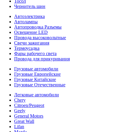
Тосол
Чернитель шин
Автоэлектрика
Автолампы
Автопроводка Разъемы
Освещение LED
Провода высоковольтные
Свечи зажигания
Термоусадка
Фары рабочего света
Провода для прикуривания
Грузовые автомобили
Грузовые Европейские
Грузовые Китайские
Грузовые Отечественные
Легковые автомобили
Chery
Citroen/Peugeot
Geely
General Motors
Great Wall
Lifan
Mazda