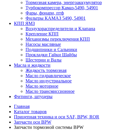
Тормозная камера, энергоаккумулятор
Турбокомпрессор Камаз-5490, 54901
Фары, фонари, птф
Фильтры КАМАЗ 5490, 54901
КПП ЯМЗ
Воздухораспределители и Клапана
Крепление КПП
Механизмы переключения КПП
Насосы масляные
Подшипники и Сальники
Прокладки Гайки Шайбы
Шестерни и Валы
Масла и жидкости
Жидкость тормозная
Масло гидравлическое
Масло индустриальное
Масло моторное
Масло трансмиссионное
Фитинги, штуцеры
Главная
Каталог товаров
Прицепная техника и оси SAF, BPW, ROR
Запчасти оси BPW
Запчасти тормозной системы BPW