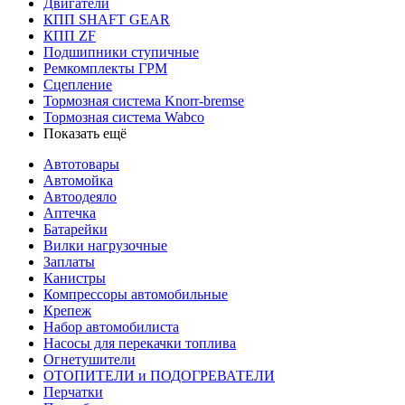
Двигатели
КПП SHAFT GEAR
КПП ZF
Подшипники ступичные
Ремкомплекты ГРМ
Сцепление
Тормозная система Knorr-bremse
Тормозная система Wabco
Показать ещё
Автотовары
Автомойка
Автоодеяло
Аптечка
Батарейки
Вилки нагрузочные
Заплаты
Канистры
Компрессоры автомобильные
Крепеж
Набор автомобилиста
Насосы для перекачки топлива
Огнетушители
ОТОПИТЕЛИ и ПОДОГРЕВАТЕЛИ
Перчатки