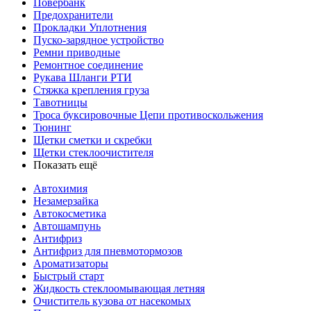
Повербанк
Предохранители
Прокладки Уплотнения
Пуско-зарядное устройство
Ремни приводные
Ремонтное соединение
Рукава Шланги РТИ
Стяжка крепления груза
Тавотницы
Троса буксировочные Цепи противоскольжения
Тюнинг
Щетки сметки и скребки
Щетки стеклоочистителя
Показать ещё
Автохимия
Незамерзайка
Автокосметика
Автошампунь
Антифриз
Антифриз для пневмотормозов
Ароматизаторы
Быстрый старт
Жидкость стеклоомывающая летняя
Очиститель кузова от насекомых