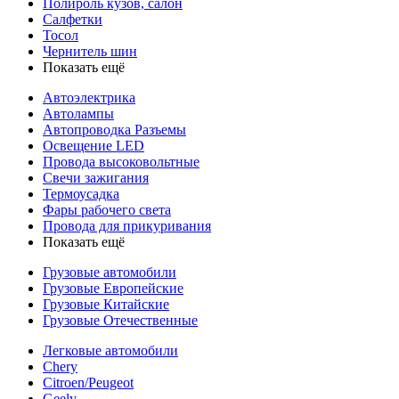
Полироль кузов, салон
Салфетки
Тосол
Чернитель шин
Показать ещё
Автоэлектрика
Автолампы
Автопроводка Разъемы
Освещение LED
Провода высоковольтные
Свечи зажигания
Термоусадка
Фары рабочего света
Провода для прикуривания
Показать ещё
Грузовые автомобили
Грузовые Европейские
Грузовые Китайские
Грузовые Отечественные
Легковые автомобили
Chery
Citroen/Peugeot
Geely