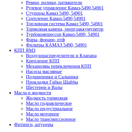
Ремни, ролики, натяжители
Рулевое управление Камаз-5490,54901
Ступицы Камаз 5490, 54901
Сцепление Камаз-5490,54901
Топливная система Камаз 5490, 54901
Тормозная камера, энергоаккумулятор
Турбокомпрессор Камаз-5490, 54901
Фары, фонари, птф
Фильтры КАМАЗ 5490, 54901
КПП ЯМЗ
Воздухораспределители и Клапана
Крепление КПП
Механизмы переключения КПП
Насосы масляные
Подшипники и Сальники
Прокладки Гайки Шайбы
Шестерни и Валы
Масла и жидкости
Жидкость тормозная
Масло гидравлическое
Масло индустриальное
Масло моторное
Масло трансмиссионное
Фитинги, штуцеры