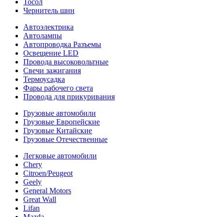
Тосол
Чернитель шин
Автоэлектрика
Автолампы
Автопроводка Разъемы
Освещение LED
Провода высоковольтные
Свечи зажигания
Термоусадка
Фары рабочего света
Провода для прикуривания
Грузовые автомобили
Грузовые Европейские
Грузовые Китайские
Грузовые Отечественные
Легковые автомобили
Chery
Citroen/Peugeot
Geely
General Motors
Great Wall
Lifan
Mazda