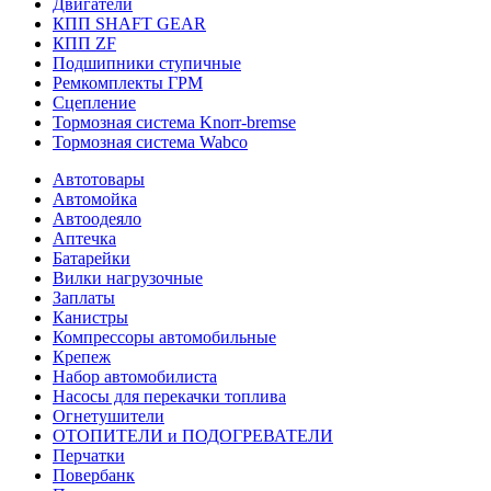
Двигатели
КПП SHAFT GEAR
КПП ZF
Подшипники ступичные
Ремкомплекты ГРМ
Сцепление
Тормозная система Knorr-bremse
Тормозная система Wabco
Автотовары
Автомойка
Автоодеяло
Аптечка
Батарейки
Вилки нагрузочные
Заплаты
Канистры
Компрессоры автомобильные
Крепеж
Набор автомобилиста
Насосы для перекачки топлива
Огнетушители
ОТОПИТЕЛИ и ПОДОГРЕВАТЕЛИ
Перчатки
Повербанк