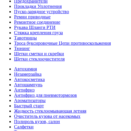
Предохранители
Прокладки Уплотнения
Пуско-зарядное устройство
Ремни приводные
Ремонтное соединение
Рукава Шланги РТИ
Стяжка крепления груза
Тавотницы
Троса буксировочные Цепи противоскольжения
Тюнинг
Щетки сметки и скребки
Щетки стеклоочистителя
Автохимия
Незамерзайка
Автокосметика
Автошампунь
Антифриз
Антифриз для пневмотормозов
Ароматизаторы
Быстрый старт
Жидкость стеклоомывающая летняя
Очиститель кузова от насекомых
Полироль кузов, салон
Салфетки