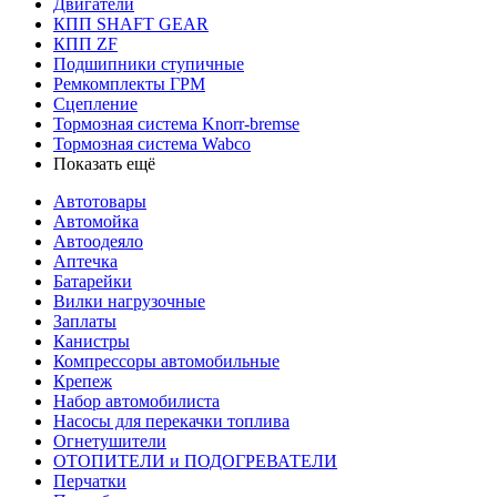
Двигатели
КПП SHAFT GEAR
КПП ZF
Подшипники ступичные
Ремкомплекты ГРМ
Сцепление
Тормозная система Knorr-bremse
Тормозная система Wabco
Показать ещё
Автотовары
Автомойка
Автоодеяло
Аптечка
Батарейки
Вилки нагрузочные
Заплаты
Канистры
Компрессоры автомобильные
Крепеж
Набор автомобилиста
Насосы для перекачки топлива
Огнетушители
ОТОПИТЕЛИ и ПОДОГРЕВАТЕЛИ
Перчатки