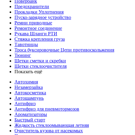
Повербанк
Предохранители
Прокладки Уплотнения
Пуско-зарядное устройство
Ремни приводные
Ремонтное соединение
Рукава Шланги РТИ
Стяжка крепления груза
Тавотницы
Троса буксировочные Цепи противоскольжения
Тюнинг
Щетки сметки и скребки
Щетки стеклоочистителя
Показать ещё
Автохимия
Незамерзайка
Автокосметика
Автошампунь
Антифриз
Антифриз для пневмотормозов
Ароматизаторы
Быстрый старт
Жидкость стеклоомывающая летняя
Очиститель кузова от насекомых