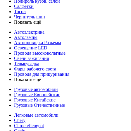
Полироль кузов, салон
Салфетки
Тосол
Чернитель шин
Показать ещё
Автоэлектрика
Автолампы
Автопроводка Разъемы
Освещение LED
Провода высоковольтные
Свечи зажигания
Термоусадка
Фары рабочего света
Провода для прикуривания
Показать ещё
Грузовые автомобили
Грузовые Европейские
Грузовые Китайские
Грузовые Отечественные
Легковые автомобили
Chery
Citroen/Peugeot
Geely