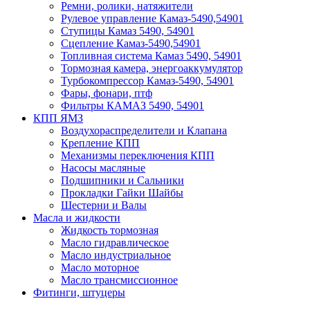
Ремни, ролики, натяжители
Рулевое управление Камаз-5490,54901
Ступицы Камаз 5490, 54901
Сцепление Камаз-5490,54901
Топливная система Камаз 5490, 54901
Тормозная камера, энергоаккумулятор
Турбокомпрессор Камаз-5490, 54901
Фары, фонари, птф
Фильтры КАМАЗ 5490, 54901
КПП ЯМЗ
Воздухораспределители и Клапана
Крепление КПП
Механизмы переключения КПП
Насосы масляные
Подшипники и Сальники
Прокладки Гайки Шайбы
Шестерни и Валы
Масла и жидкости
Жидкость тормозная
Масло гидравлическое
Масло индустриальное
Масло моторное
Масло трансмиссионное
Фитинги, штуцеры