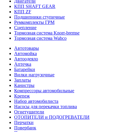
Двигатели
КПП SHAFT GEAR
КПП ZF
Подшипники ступичные
Ремкомплекты ГРМ
Сцепление
Тормозная система Knorr-bremse
Тормозная система Wabco
Автотовары
Автомойка
Автоодеяло
Аптечка
Батарейки
Вилки нагрузочные
Заплаты
Канистры
Компрессоры автомобильные
Крепеж
Набор автомобилиста
Насосы для перекачки топлива
Огнетушители
ОТОПИТЕЛИ и ПОДОГРЕВАТЕЛИ
Перчатки
Повербанк