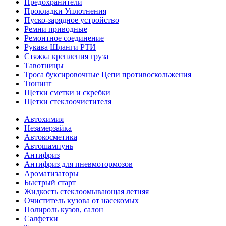
Предохранители
Прокладки Уплотнения
Пуско-зарядное устройство
Ремни приводные
Ремонтное соединение
Рукава Шланги РТИ
Стяжка крепления груза
Тавотницы
Троса буксировочные Цепи противоскольжения
Тюнинг
Щетки сметки и скребки
Щетки стеклоочистителя
Автохимия
Незамерзайка
Автокосметика
Автошампунь
Антифриз
Антифриз для пневмотормозов
Ароматизаторы
Быстрый старт
Жидкость стеклоомывающая летняя
Очиститель кузова от насекомых
Полироль кузов, салон
Салфетки