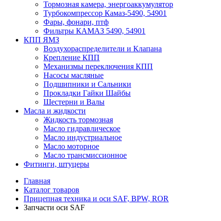
Тормозная камера, энергоаккумулятор
Турбокомпрессор Камаз-5490, 54901
Фары, фонари, птф
Фильтры КАМАЗ 5490, 54901
КПП ЯМЗ
Воздухораспределители и Клапана
Крепление КПП
Механизмы переключения КПП
Насосы масляные
Подшипники и Сальники
Прокладки Гайки Шайбы
Шестерни и Валы
Масла и жидкости
Жидкость тормозная
Масло гидравлическое
Масло индустриальное
Масло моторное
Масло трансмиссионное
Фитинги, штуцеры
Главная
Каталог товаров
Прицепная техника и оси SAF, BPW, ROR
Запчасти оси SAF