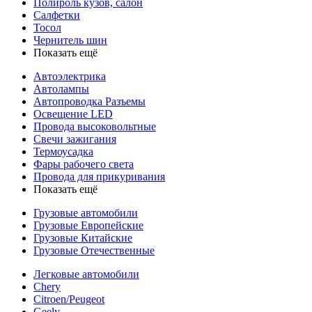
Полироль кузов, салон
Салфетки
Тосол
Чернитель шин
Показать ещё
Автоэлектрика
Автолампы
Автопроводка Разъемы
Освещение LED
Провода высоковольтные
Свечи зажигания
Термоусадка
Фары рабочего света
Провода для прикуривания
Показать ещё
Грузовые автомобили
Грузовые Европейские
Грузовые Китайские
Грузовые Отечественные
Легковые автомобили
Chery
Citroen/Peugeot
Geely