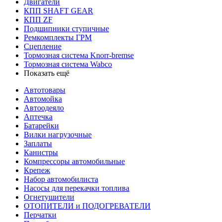
Двигатели
КПП SHAFT GEAR
КПП ZF
Подшипники ступичные
Ремкомплекты ГРМ
Сцепление
Тормозная система Knorr-bremse
Тормозная система Wabco
Показать ещё
Автотовары
Автомойка
Автоодеяло
Аптечка
Батарейки
Вилки нагрузочные
Заплаты
Канистры
Компрессоры автомобильные
Крепеж
Набор автомобилиста
Насосы для перекачки топлива
Огнетушители
ОТОПИТЕЛИ и ПОДОГРЕВАТЕЛИ
Перчатки