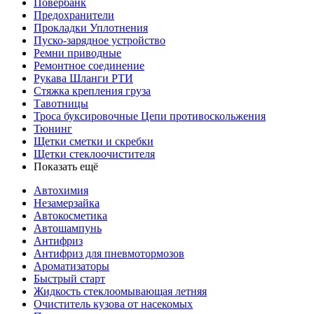
Повербанк
Предохранители
Прокладки Уплотнения
Пуско-зарядное устройство
Ремни приводные
Ремонтное соединение
Рукава Шланги РТИ
Стяжка крепления груза
Тавотницы
Троса буксировочные Цепи противоскольжения
Тюнинг
Щетки сметки и скребки
Щетки стеклоочистителя
Показать ещё
Автохимия
Незамерзайка
Автокосметика
Автошампунь
Антифриз
Антифриз для пневмотормозов
Ароматизаторы
Быстрый старт
Жидкость стеклоомывающая летняя
Очиститель кузова от насекомых