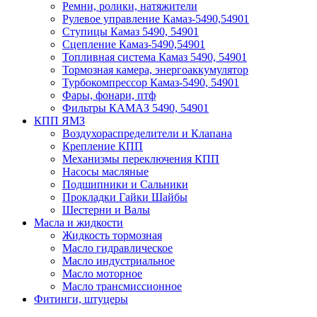
Ремни, ролики, натяжители
Рулевое управление Камаз-5490,54901
Ступицы Камаз 5490, 54901
Сцепление Камаз-5490,54901
Топливная система Камаз 5490, 54901
Тормозная камера, энергоаккумулятор
Турбокомпрессор Камаз-5490, 54901
Фары, фонари, птф
Фильтры КАМАЗ 5490, 54901
КПП ЯМЗ
Воздухораспределители и Клапана
Крепление КПП
Механизмы переключения КПП
Насосы масляные
Подшипники и Сальники
Прокладки Гайки Шайбы
Шестерни и Валы
Масла и жидкости
Жидкость тормозная
Масло гидравлическое
Масло индустриальное
Масло моторное
Масло трансмиссионное
Фитинги, штуцеры