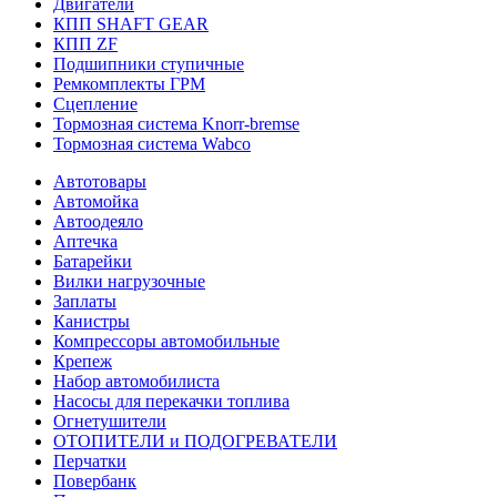
Двигатели
КПП SHAFT GEAR
КПП ZF
Подшипники ступичные
Ремкомплекты ГРМ
Сцепление
Тормозная система Knorr-bremse
Тормозная система Wabco
Автотовары
Автомойка
Автоодеяло
Аптечка
Батарейки
Вилки нагрузочные
Заплаты
Канистры
Компрессоры автомобильные
Крепеж
Набор автомобилиста
Насосы для перекачки топлива
Огнетушители
ОТОПИТЕЛИ и ПОДОГРЕВАТЕЛИ
Перчатки
Повербанк