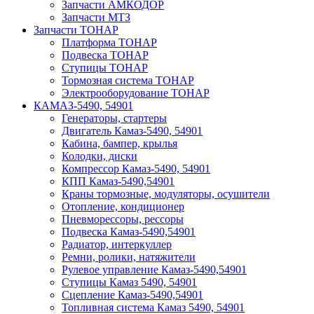
Запчасти АМКОДОР
Запчасти МТЗ
Запчасти ТОНАР
Платформа ТОНАР
Подвеска ТОНАР
Ступицы ТОНАР
Тормозная система ТОНАР
Электрооборудование ТОНАР
КАМАЗ-5490, 54901
Генераторы, стартеры
Двигатель Камаз-5490, 54901
Кабина, бампер, крылья
Колодки, диски
Компрессор Камаз-5490, 54901
КПП Камаз-5490,54901
Краны тормозные, модуляторы, осушители
Отопление, кондиционер
Пневморессоры, рессоры
Подвеска Камаз-5490,54901
Радиатор, интеркуллер
Ремни, ролики, натяжители
Рулевое управление Камаз-5490,54901
Ступицы Камаз 5490, 54901
Сцепление Камаз-5490,54901
Топливная система Камаз 5490, 54901