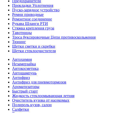
Предохранители
Прокладки Уплотнения
Пуско-зарядное устройство
Ремни приводные
Ремонтное соединение
Рукава Шланги РТИ
Стяжка крепления груза
Тавотницы
Троса буксировочные Цепи противоскольжения
Тюнинг
Щетки сметки и скребки
Щетки стеклоочистителя
Автохимия
Незамерзайка
Автокосметика
Автошампунь
Антифриз
Антифриз для пневмотормозов
Ароматизаторы
Быстрый старт
Жидкость стеклоомывающая летняя
Очиститель кузова от насекомых
Полироль кузов, салон
Салфетки