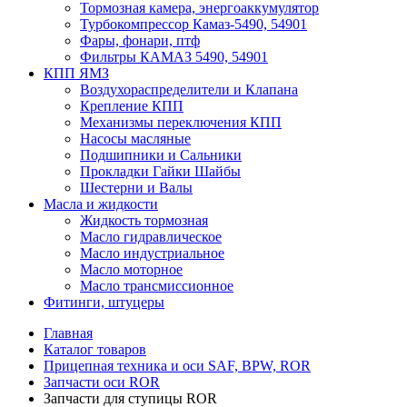
Тормозная камера, энергоаккумулятор
Турбокомпрессор Камаз-5490, 54901
Фары, фонари, птф
Фильтры КАМАЗ 5490, 54901
КПП ЯМЗ
Воздухораспределители и Клапана
Крепление КПП
Механизмы переключения КПП
Насосы масляные
Подшипники и Сальники
Прокладки Гайки Шайбы
Шестерни и Валы
Масла и жидкости
Жидкость тормозная
Масло гидравлическое
Масло индустриальное
Масло моторное
Масло трансмиссионное
Фитинги, штуцеры
Главная
Каталог товаров
Прицепная техника и оси SAF, BPW, ROR
Запчасти оси ROR
Запчасти для ступицы ROR