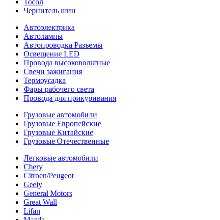
Тосол
Чернитель шин
Автоэлектрика
Автолампы
Автопроводка Разъемы
Освещение LED
Провода высоковольтные
Свечи зажигания
Термоусадка
Фары рабочего света
Провода для прикуривания
Грузовые автомобили
Грузовые Европейские
Грузовые Китайские
Грузовые Отечественные
Легковые автомобили
Chery
Citroen/Peugeot
Geely
General Motors
Great Wall
Lifan
Mazda