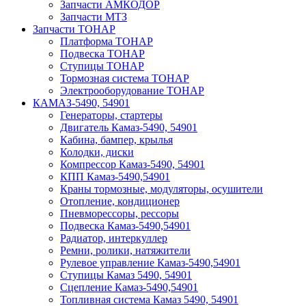
Запчасти АМКОДОР
Запчасти МТЗ
Запчасти ТОНАР
Платформа ТОНАР
Подвеска ТОНАР
Ступицы ТОНАР
Тормозная система ТОНАР
Электрооборудование ТОНАР
КАМАЗ-5490, 54901
Генераторы, стартеры
Двигатель Камаз-5490, 54901
Кабина, бампер, крылья
Колодки, диски
Компрессор Камаз-5490, 54901
КПП Камаз-5490,54901
Краны тормозные, модуляторы, осушители
Отопление, кондиционер
Пневморессоры, рессоры
Подвеска Камаз-5490,54901
Радиатор, интеркуллер
Ремни, ролики, натяжители
Рулевое управление Камаз-5490,54901
Ступицы Камаз 5490, 54901
Сцепление Камаз-5490,54901
Топливная система Камаз 5490, 54901