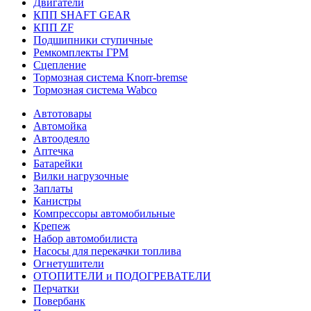
Двигатели
КПП SHAFT GEAR
КПП ZF
Подшипники ступичные
Ремкомплекты ГРМ
Сцепление
Тормозная система Knorr-bremse
Тормозная система Wabco
Автотовары
Автомойка
Автоодеяло
Аптечка
Батарейки
Вилки нагрузочные
Заплаты
Канистры
Компрессоры автомобильные
Крепеж
Набор автомобилиста
Насосы для перекачки топлива
Огнетушители
ОТОПИТЕЛИ и ПОДОГРЕВАТЕЛИ
Перчатки
Повербанк