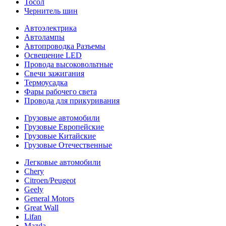
Тосол
Чернитель шин
Автоэлектрика
Автолампы
Автопроводка Разъемы
Освещение LED
Провода высоковольтные
Свечи зажигания
Термоусадка
Фары рабочего света
Провода для прикуривания
Грузовые автомобили
Грузовые Европейские
Грузовые Китайские
Грузовые Отечественные
Легковые автомобили
Chery
Citroen/Peugeot
Geely
General Motors
Great Wall
Lifan
Mazda