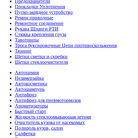
Предохранители
Прокладки Уплотнения
Пуско-зарядное устройство
Ремни приводные
Ремонтное соединение
Рукава Шланги РТИ
Стяжка крепления груза
Тавотницы
Троса буксировочные Цепи противоскольжения
Тюнинг
Щетки сметки и скребки
Щетки стеклоочистителя
Автохимия
Незамерзайка
Автокосметика
Автошампунь
Антифриз
Антифриз для пневмотормозов
Ароматизаторы
Быстрый старт
Жидкость стеклоомывающая летняя
Очиститель кузова от насекомых
Полироль кузов, салон
Салфетки