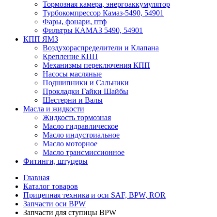
Тормозная камера, энергоаккумулятор
Турбокомпрессор Камаз-5490, 54901
Фары, фонари, птф
Фильтры КАМАЗ 5490, 54901
КПП ЯМЗ
Воздухораспределители и Клапана
Крепление КПП
Механизмы переключения КПП
Насосы масляные
Подшипники и Сальники
Прокладки Гайки Шайбы
Шестерни и Валы
Масла и жидкости
Жидкость тормозная
Масло гидравлическое
Масло индустриальное
Масло моторное
Масло трансмиссионное
Фитинги, штуцеры
Главная
Каталог товаров
Прицепная техника и оси SAF, BPW, ROR
Запчасти оси BPW
Запчасти для ступицы BPW