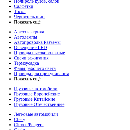
Полироль кузов, салон
Салфетки
Тосол
Чернитель шин
Показать ещё
Автоэлектрика
Автолампы
Автопроводка Разъемы
Освещение LED
Провода высоковольтные
Свечи зажигания
Термоусадка
Фары рабочего света
Провода для прикуривания
Показать ещё
Грузовые автомобили
Грузовые Европейские
Грузовые Китайские
Грузовые Отечественные
Легковые автомобили
Chery
Citroen/Peugeot
Geely