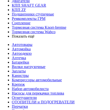
Двигатели
КПП SHAFT GEAR
КПП ZF
Подшипники ступичные
Ремкомплекты ГРМ
Сцепление
Тормозная система Knorr-bremse
Тормозная система Wabco
Показать ещё
Автотовары
Автомойка
Автоодеяло
Аптечка
Батарейки
Вилки нагрузочные
Заплаты
Канистры
Компрессоры автомобильные
Крепеж
Набор автомобилиста
Насосы для перекачки топлива
Огнетушители
ОТОПИТЕЛИ и ПОДОГРЕВАТЕЛИ
Перчатки