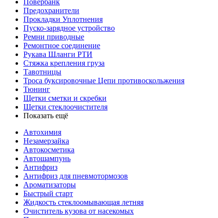
Повербанк
Предохранители
Прокладки Уплотнения
Пуско-зарядное устройство
Ремни приводные
Ремонтное соединение
Рукава Шланги РТИ
Стяжка крепления груза
Тавотницы
Троса буксировочные Цепи противоскольжения
Тюнинг
Щетки сметки и скребки
Щетки стеклоочистителя
Показать ещё
Автохимия
Незамерзайка
Автокосметика
Автошампунь
Антифриз
Антифриз для пневмотормозов
Ароматизаторы
Быстрый старт
Жидкость стеклоомывающая летняя
Очиститель кузова от насекомых