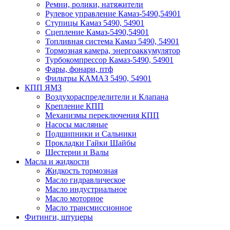
Ремни, ролики, натяжители
Рулевое управление Камаз-5490,54901
Ступицы Камаз 5490, 54901
Сцепление Камаз-5490,54901
Топливная система Камаз 5490, 54901
Тормозная камера, энергоаккумулятор
Турбокомпрессор Камаз-5490, 54901
Фары, фонари, птф
Фильтры КАМАЗ 5490, 54901
КПП ЯМЗ
Воздухораспределители и Клапана
Крепление КПП
Механизмы переключения КПП
Насосы масляные
Подшипники и Сальники
Прокладки Гайки Шайбы
Шестерни и Валы
Масла и жидкости
Жидкость тормозная
Масло гидравлическое
Масло индустриальное
Масло моторное
Масло трансмиссионное
Фитинги, штуцеры