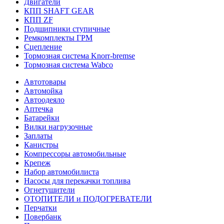
Двигатели
КПП SHAFT GEAR
КПП ZF
Подшипники ступичные
Ремкомплекты ГРМ
Сцепление
Тормозная система Knorr-bremse
Тормозная система Wabco
Автотовары
Автомойка
Автоодеяло
Аптечка
Батарейки
Вилки нагрузочные
Заплаты
Канистры
Компрессоры автомобильные
Крепеж
Набор автомобилиста
Насосы для перекачки топлива
Огнетушители
ОТОПИТЕЛИ и ПОДОГРЕВАТЕЛИ
Перчатки
Повербанк