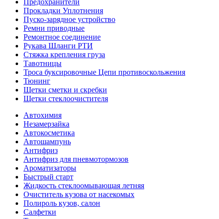
Предохранители
Прокладки Уплотнения
Пуско-зарядное устройство
Ремни приводные
Ремонтное соединение
Рукава Шланги РТИ
Стяжка крепления груза
Тавотницы
Троса буксировочные Цепи противоскольжения
Тюнинг
Щетки сметки и скребки
Щетки стеклоочистителя
Автохимия
Незамерзайка
Автокосметика
Автошампунь
Антифриз
Антифриз для пневмотормозов
Ароматизаторы
Быстрый старт
Жидкость стеклоомывающая летняя
Очиститель кузова от насекомых
Полироль кузов, салон
Салфетки