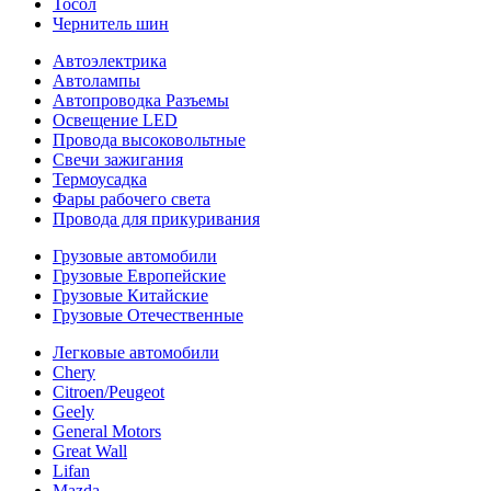
Тосол
Чернитель шин
Автоэлектрика
Автолампы
Автопроводка Разъемы
Освещение LED
Провода высоковольтные
Свечи зажигания
Термоусадка
Фары рабочего света
Провода для прикуривания
Грузовые автомобили
Грузовые Европейские
Грузовые Китайские
Грузовые Отечественные
Легковые автомобили
Chery
Citroen/Peugeot
Geely
General Motors
Great Wall
Lifan
Mazda