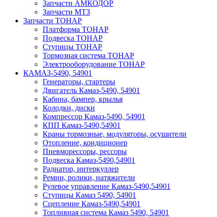
Запчасти АМКОДОР
Запчасти МТЗ
Запчасти ТОНАР
Платформа ТОНАР
Подвеска ТОНАР
Ступицы ТОНАР
Тормозная система ТОНАР
Электрооборудование ТОНАР
КАМАЗ-5490, 54901
Генераторы, стартеры
Двигатель Камаз-5490, 54901
Кабина, бампер, крылья
Колодки, диски
Компрессор Камаз-5490, 54901
КПП Камаз-5490,54901
Краны тормозные, модуляторы, осушители
Отопление, кондиционер
Пневморессоры, рессоры
Подвеска Камаз-5490,54901
Радиатор, интеркуллер
Ремни, ролики, натяжители
Рулевое управление Камаз-5490,54901
Ступицы Камаз 5490, 54901
Сцепление Камаз-5490,54901
Топливная система Камаз 5490, 54901