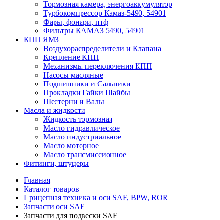
Тормозная камера, энергоаккумулятор
Турбокомпрессор Камаз-5490, 54901
Фары, фонари, птф
Фильтры КАМАЗ 5490, 54901
КПП ЯМЗ
Воздухораспределители и Клапана
Крепление КПП
Механизмы переключения КПП
Насосы масляные
Подшипники и Сальники
Прокладки Гайки Шайбы
Шестерни и Валы
Масла и жидкости
Жидкость тормозная
Масло гидравлическое
Масло индустриальное
Масло моторное
Масло трансмиссионное
Фитинги, штуцеры
Главная
Каталог товаров
Прицепная техника и оси SAF, BPW, ROR
Запчасти оси SAF
Запчасти для подвески SAF