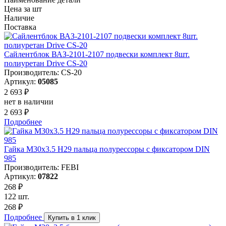
Цена за шт
Наличие
Поставка
Сайлентблок ВАЗ-2101-2107 подвески комплект 8шт.
полиуретан Drive CS-20
Производитель: CS-20
Артикул:
05085
2 693 ₽
нет в наличии
2 693 ₽
Подробнее
Гайка М30х3.5 Н29 пальца полурессоры c фиксатором DIN
985
Производитель: FEBI
Артикул:
07822
268 ₽
122 шт.
268 ₽
Подробнее
Купить в 1 клик