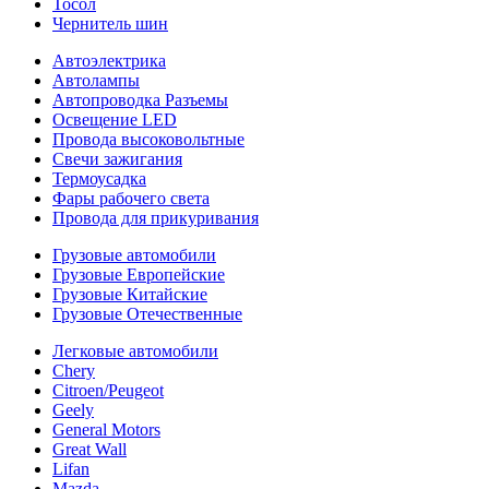
Тосол
Чернитель шин
Автоэлектрика
Автолампы
Автопроводка Разъемы
Освещение LED
Провода высоковольтные
Свечи зажигания
Термоусадка
Фары рабочего света
Провода для прикуривания
Грузовые автомобили
Грузовые Европейские
Грузовые Китайские
Грузовые Отечественные
Легковые автомобили
Chery
Citroen/Peugeot
Geely
General Motors
Great Wall
Lifan
Mazda