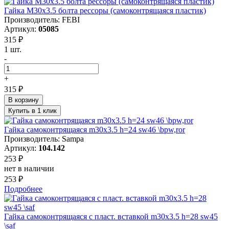
Гайка M30x3.5 болта рессоры (самоконтрящаяся пластик)
Производитель: FEBI
Артикул:
05085
315 ₽
1 шт.
-
+
315 ₽
В корзину
Купить в 1 клик
Гайка самоконтрящаяся m30x3.5 h=24 sw46 \bpw,ror
Производитель: Sampa
Артикул:
104.142
253 ₽
нет в наличии
253 ₽
Подробнее
Гайка самоконтрящаяся с пласт. вставкой m30x3.5 h=28 sw45
\saf