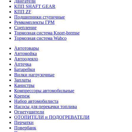
Двигатели
КПП SHAFT GEAR
КПП ZF
Подшипники ступичные
Ремкомплекты ГРМ
Сцепление
Тормозная система Knorr-bremse
Тормозная система Wabco
Автотовары
Автомойка
Автоодеяло
Аптечка
Батарейки
Вилки нагрузочные
Заплаты
Канистры
Компрессоры автомобильные
Крепеж
Набор автомобилиста
Насосы для перекачки топлива
Огнетушители
ОТОПИТЕЛИ и ПОДОГРЕВАТЕЛИ
Перчатки
Повербанк