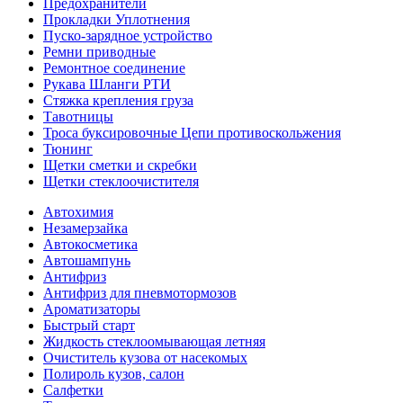
Предохранители
Прокладки Уплотнения
Пуско-зарядное устройство
Ремни приводные
Ремонтное соединение
Рукава Шланги РТИ
Стяжка крепления груза
Тавотницы
Троса буксировочные Цепи противоскольжения
Тюнинг
Щетки сметки и скребки
Щетки стеклоочистителя
Автохимия
Незамерзайка
Автокосметика
Автошампунь
Антифриз
Антифриз для пневмотормозов
Ароматизаторы
Быстрый старт
Жидкость стеклоомывающая летняя
Очиститель кузова от насекомых
Полироль кузов, салон
Салфетки