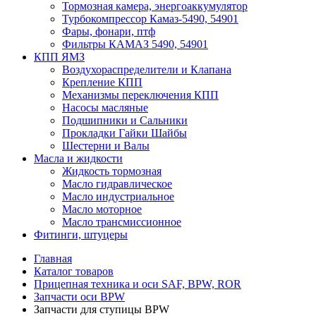
Тормозная камера, энергоаккумулятор
Турбокомпрессор Камаз-5490, 54901
Фары, фонари, птф
Фильтры КАМАЗ 5490, 54901
КПП ЯМЗ
Воздухораспределители и Клапана
Крепление КПП
Механизмы переключения КПП
Насосы масляные
Подшипники и Сальники
Прокладки Гайки Шайбы
Шестерни и Валы
Масла и жидкости
Жидкость тормозная
Масло гидравлическое
Масло индустриальное
Масло моторное
Масло трансмиссионное
Фитинги, штуцеры
Главная
Каталог товаров
Прицепная техника и оси SAF, BPW, ROR
Запчасти оси BPW
Запчасти для ступицы BPW