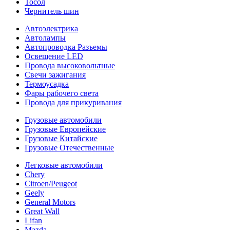
Тосол
Чернитель шин
Автоэлектрика
Автолампы
Автопроводка Разъемы
Освещение LED
Провода высоковольтные
Свечи зажигания
Термоусадка
Фары рабочего света
Провода для прикуривания
Грузовые автомобили
Грузовые Европейские
Грузовые Китайские
Грузовые Отечественные
Легковые автомобили
Chery
Citroen/Peugeot
Geely
General Motors
Great Wall
Lifan
Mazda