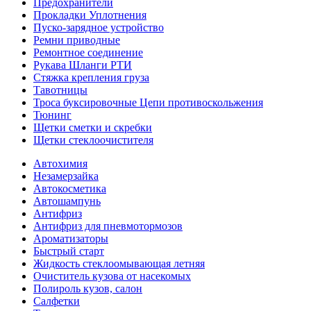
Предохранители
Прокладки Уплотнения
Пуско-зарядное устройство
Ремни приводные
Ремонтное соединение
Рукава Шланги РТИ
Стяжка крепления груза
Тавотницы
Троса буксировочные Цепи противоскольжения
Тюнинг
Щетки сметки и скребки
Щетки стеклоочистителя
Автохимия
Незамерзайка
Автокосметика
Автошампунь
Антифриз
Антифриз для пневмотормозов
Ароматизаторы
Быстрый старт
Жидкость стеклоомывающая летняя
Очиститель кузова от насекомых
Полироль кузов, салон
Салфетки