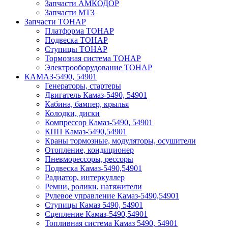
Запчасти АМКОДОР
Запчасти МТЗ
Запчасти ТОНАР
Платформа ТОНАР
Подвеска ТОНАР
Ступицы ТОНАР
Тормозная система ТОНАР
Электрооборудование ТОНАР
КАМАЗ-5490, 54901
Генераторы, стартеры
Двигатель Камаз-5490, 54901
Кабина, бампер, крылья
Колодки, диски
Компрессор Камаз-5490, 54901
КПП Камаз-5490,54901
Краны тормозные, модуляторы, осушители
Отопление, кондиционер
Пневморессоры, рессоры
Подвеска Камаз-5490,54901
Радиатор, интеркуллер
Ремни, ролики, натяжители
Рулевое управление Камаз-5490,54901
Ступицы Камаз 5490, 54901
Сцепление Камаз-5490,54901
Топливная система Камаз 5490, 54901