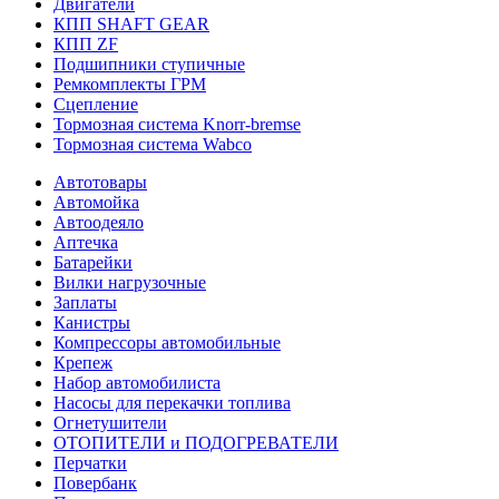
Двигатели
КПП SHAFT GEAR
КПП ZF
Подшипники ступичные
Ремкомплекты ГРМ
Сцепление
Тормозная система Knorr-bremse
Тормозная система Wabco
Автотовары
Автомойка
Автоодеяло
Аптечка
Батарейки
Вилки нагрузочные
Заплаты
Канистры
Компрессоры автомобильные
Крепеж
Набор автомобилиста
Насосы для перекачки топлива
Огнетушители
ОТОПИТЕЛИ и ПОДОГРЕВАТЕЛИ
Перчатки
Повербанк