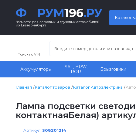
Ф
РУМ
196
.РУ
Каталог
Запчасти для легковых и грузовых автомобилей
из Екатеринбурга
Поиск по VIN
SAF, BPW,
Аккумуляторы
Брызговики
ROR
Главная
Каталог товаров
Каталог Автоэлектрика
Авт
Лампа подсветки светодио
контактнаяБелая) артикул
Артикул:
S08201214