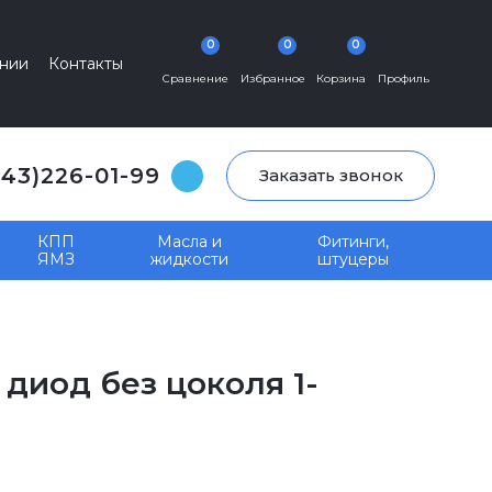
0
0
0
нии
Контакты
Сравнение
Избранное
Корзина
Профиль
343)226-01-99
Заказать звонок
КПП
Масла и
Фитинги,
ЯМЗ
жидкости
штуцеры
диод без цоколя 1-