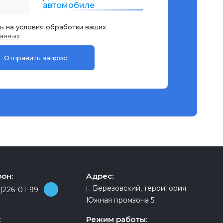
автомобиле
ь на условия обработки ваших
анных
он:
Адрес:
г. Березовский, территория
)226-01-99
Южная промзона 5
:
Режим работы: