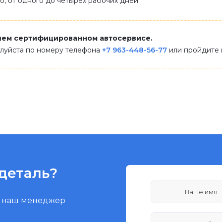
ло, от одного до четырех рабочих дней.
шем сертифицированном автосервисе.
алуйста по номеру телефона
+7 963-448-56-77
или пройдите
деталь?
и наш менеджер