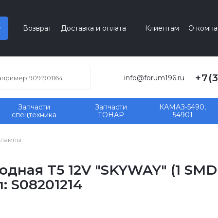
Возврат
Доставка и оплата
Клиентам
О компа
+7(
info@forum196.ru
Запчасти
Запчасти
КАМАЗ-5490,
спецтехника
ТОНАР
54901
олампы
дная T5 12V "SKYWAY" (1 SMD 
: S08201214