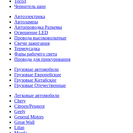
Тосол
Чернитель шин
Автоэлектрика
Автолампы
Автопроводка Разъемы
Освещение LED
Провода высоковольтные
Свечи зажигания
Термоусадка
Фары рабочего света
Провода для прикуривания
Грузовые автомобили
Грузовые Европейские
Грузовые Китайские
Грузовые Отечественные
Легковые автомобили
Chery
Citroen/Peugeot
Geely
General Motors
Great Wall
Lifan
Mazda