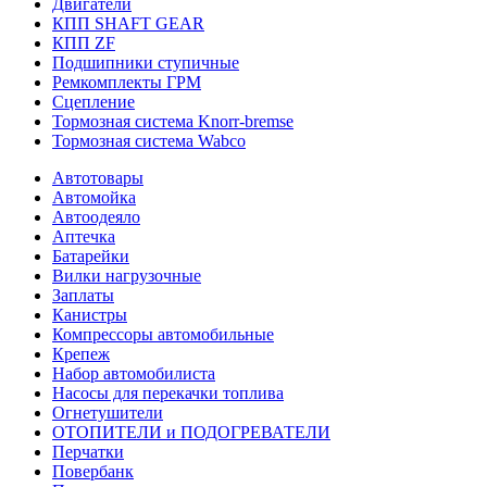
Двигатели
КПП SHAFT GEAR
КПП ZF
Подшипники ступичные
Ремкомплекты ГРМ
Сцепление
Тормозная система Knorr-bremse
Тормозная система Wabco
Автотовары
Автомойка
Автоодеяло
Аптечка
Батарейки
Вилки нагрузочные
Заплаты
Канистры
Компрессоры автомобильные
Крепеж
Набор автомобилиста
Насосы для перекачки топлива
Огнетушители
ОТОПИТЕЛИ и ПОДОГРЕВАТЕЛИ
Перчатки
Повербанк