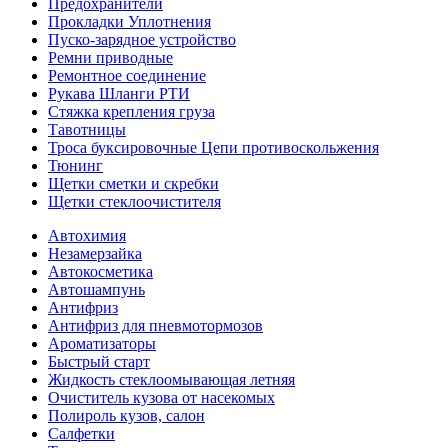
Предохранители
Прокладки Уплотнения
Пуско-зарядное устройство
Ремни приводные
Ремонтное соединение
Рукава Шланги РТИ
Стяжка крепления груза
Тавотницы
Троса буксировочные Цепи противоскольжения
Тюнинг
Щетки сметки и скребки
Щетки стеклоочистителя
Автохимия
Незамерзайка
Автокосметика
Автошампунь
Антифриз
Антифриз для пневмотормозов
Ароматизаторы
Быстрый старт
Жидкость стеклоомывающая летняя
Очиститель кузова от насекомых
Полироль кузов, салон
Салфетки