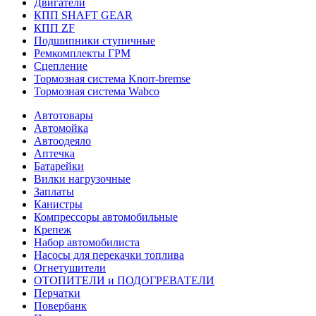
Двигатели
КПП SHAFT GEAR
КПП ZF
Подшипники ступичные
Ремкомплекты ГРМ
Сцепление
Тормозная система Knorr-bremse
Тормозная система Wabco
Автотовары
Автомойка
Автоодеяло
Аптечка
Батарейки
Вилки нагрузочные
Заплаты
Канистры
Компрессоры автомобильные
Крепеж
Набор автомобилиста
Насосы для перекачки топлива
Огнетушители
ОТОПИТЕЛИ и ПОДОГРЕВАТЕЛИ
Перчатки
Повербанк