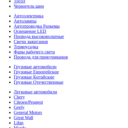
Тосол
Чернитель шин
Автоэлектрика
Автолампы
Автопроводка Разъемы
Освещение LED
Провода высоковольтные
Свечи зажигания
Термоусадка
Фары рабочего света
Провода для прикуривания
Грузовые автомобили
Грузовые Европейские
Грузовые Китайские
Грузовые Отечественные
Легковые автомобили
Chery
Citroen/Peugeot
Geely
General Motors
Great Wall
Lifan
Mazda