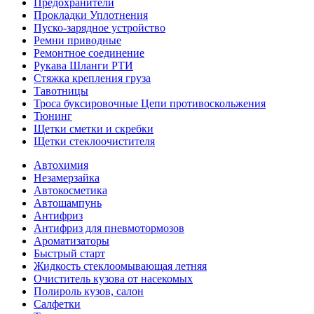
Предохранители
Прокладки Уплотнения
Пуско-зарядное устройство
Ремни приводные
Ремонтное соединение
Рукава Шланги РТИ
Стяжка крепления груза
Тавотницы
Троса буксировочные Цепи противоскольжения
Тюнинг
Щетки сметки и скребки
Щетки стеклоочистителя
Автохимия
Незамерзайка
Автокосметика
Автошампунь
Антифриз
Антифриз для пневмотормозов
Ароматизаторы
Быстрый старт
Жидкость стеклоомывающая летняя
Очиститель кузова от насекомых
Полироль кузов, салон
Салфетки