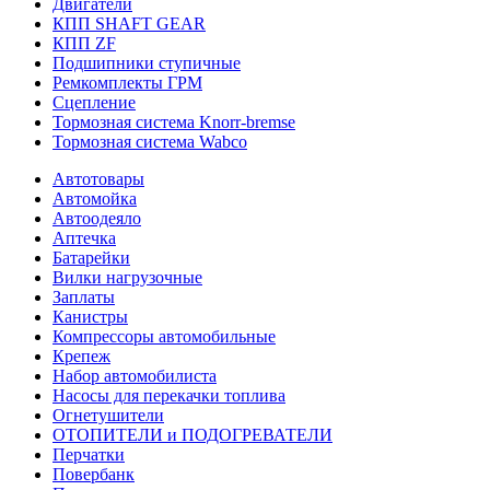
Двигатели
КПП SHAFT GEAR
КПП ZF
Подшипники ступичные
Ремкомплекты ГРМ
Сцепление
Тормозная система Knorr-bremse
Тормозная система Wabco
Автотовары
Автомойка
Автоодеяло
Аптечка
Батарейки
Вилки нагрузочные
Заплаты
Канистры
Компрессоры автомобильные
Крепеж
Набор автомобилиста
Насосы для перекачки топлива
Огнетушители
ОТОПИТЕЛИ и ПОДОГРЕВАТЕЛИ
Перчатки
Повербанк