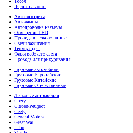
Тосол
Чернитель шин
Автоэлектрика
Автолампы
Автопроводка Разъемы
Освещение LED
Провода высоковольтные
Свечи зажигания
Термоусадка
Фары рабочего света
Провода для прикуривания
Грузовые автомобили
Грузовые Европейские
Грузовые Китайские
Грузовые Отечественные
Легковые автомобили
Chery
Citroen/Peugeot
Geely
General Motors
Great Wall
Lifan
Mazda