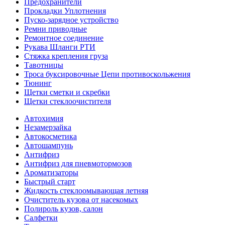
Предохранители
Прокладки Уплотнения
Пуско-зарядное устройство
Ремни приводные
Ремонтное соединение
Рукава Шланги РТИ
Стяжка крепления груза
Тавотницы
Троса буксировочные Цепи противоскольжения
Тюнинг
Щетки сметки и скребки
Щетки стеклоочистителя
Автохимия
Незамерзайка
Автокосметика
Автошампунь
Антифриз
Антифриз для пневмотормозов
Ароматизаторы
Быстрый старт
Жидкость стеклоомывающая летняя
Очиститель кузова от насекомых
Полироль кузов, салон
Салфетки