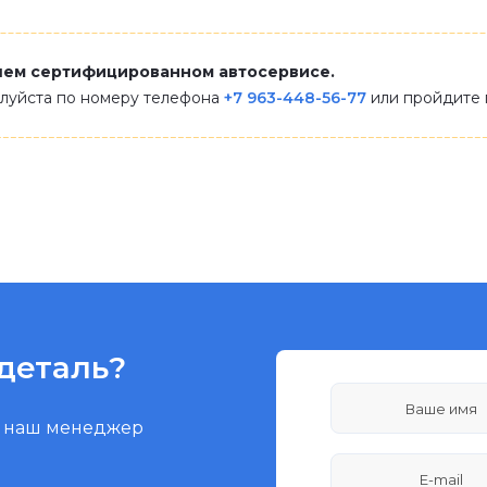
шем сертифицированном автосервисе.
алуйста по номеру телефона
+7 963-448-56-77
или пройдите
деталь?
и наш менеджер