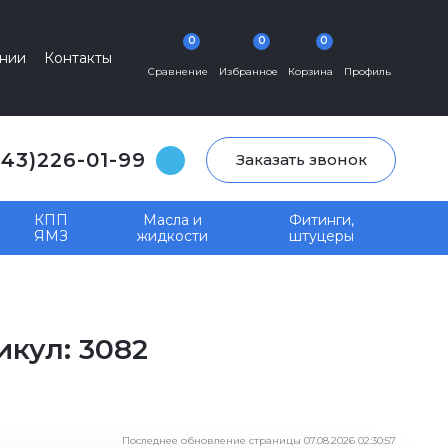
0
0
0
нии
Контакты
Сравнение
Избранное
Корзина
Профиль
343)226-01-99
Заказать звонок
КПП
Масла и
Фитинги,
ЯМЗ
жидкости
штуцеры
кул: 3082
Последнее обновление страницы 07.08.2026 02:30:57