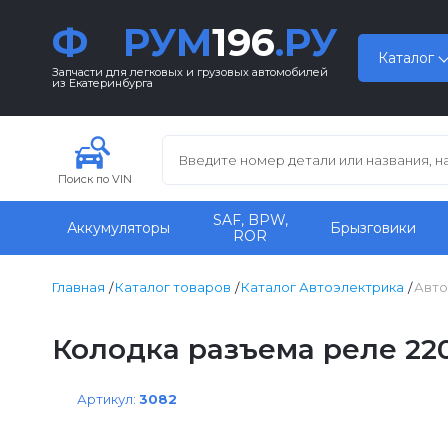
Ф
РУМ
196
.РУ
Каталог
Запчасти для легковых и грузовых автомобилей
из Екатеринбурга
Поиск по VIN
SAF, BPW,
Аккумуляторы
Брызговики
ROR
Главная
Каталог товаров
Каталог Автоэлектрика
Авто
Колодка разъема реле 22
Артикул:
3082