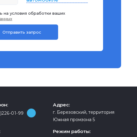
ь на условия обработки ваших
анных
он:
Адрес:
г. Березовский, территория
)226-01-99
Южная промзона 5
:
Режим работы: