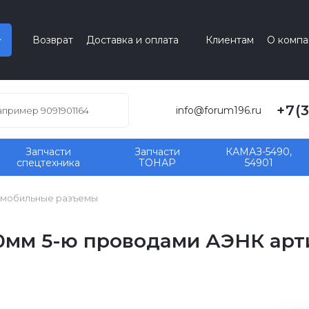
Возврат
Доставка и оплата
Клиентам
О компа
+7(
info@forum196.ru
Запчасти
Запчасти
КАМАЗ-5490,
спецтехника
ТОНАР
54901
мобильные разъемы
0мм 5-ю проводами АЭНК арти