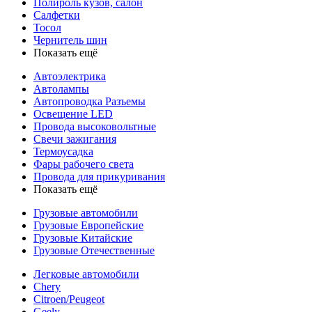
Полироль кузов, салон
Салфетки
Тосол
Чернитель шин
Показать ещё
Автоэлектрика
Автолампы
Автопроводка Разъемы
Освещение LED
Провода высоковольтные
Свечи зажигания
Термоусадка
Фары рабочего света
Провода для прикуривания
Показать ещё
Грузовые автомобили
Грузовые Европейские
Грузовые Китайские
Грузовые Отечественные
Легковые автомобили
Chery
Citroen/Peugeot
Geely