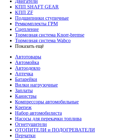
Двигатели
КПП SHAFT GEAR
КПП ZF
Подшипники ступичные
Ремкомплекты ГРМ
Сцепление
Тормозная система Knorr-bremse
Тормозная система Wabco
Показать ещё
Автотовары
Автомойка
Автоодеяло
Аптечка
Батарейки
Вилки нагрузочные
Заплаты
Канистры
Компрессоры автомобильные
Крепеж
Набор автомобилиста
Насосы для перекачки топлива
Огнетушители
ОТОПИТЕЛИ и ПОДОГРЕВАТЕЛИ
Перчатки