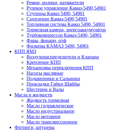
Ремни, ролики, натяжители
Рулевое управление Камаз-5490,54901
Ступицы Камаз 5490, 54901
Сцепление Камаз-5490,54901
Топливная система Камаз 5490, 54901
Тормозная камера, энергоаккумулятор
Турбокомпрессор Камаз-5490, 54901
Фары, фонари, птф
Фильтры КАМАЗ 5490, 54901
КПП ЯМЗ
Воздухораспределители и Клапана
Крепление КПП
Механизмы переключения КПП
Насосы масляные
Подшипники и Сальники
Прокладки Гайки Шайбы
Шестерни и Валы
Масла и жидкости
Жидкость тормозная
Масло гидравлическое
Масло индустриальное
Масло моторное
Масло трансмиссионное
Фитинги, штуцеры