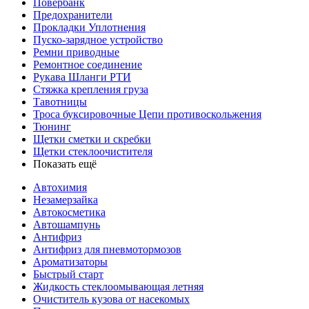
Повербанк
Предохранители
Прокладки Уплотнения
Пуско-зарядное устройство
Ремни приводные
Ремонтное соединение
Рукава Шланги РТИ
Стяжка крепления груза
Тавотницы
Троса буксировочные Цепи противоскольжения
Тюнинг
Щетки сметки и скребки
Щетки стеклоочистителя
Показать ещё
Автохимия
Незамерзайка
Автокосметика
Автошампунь
Антифриз
Антифриз для пневмотормозов
Ароматизаторы
Быстрый старт
Жидкость стеклоомывающая летняя
Очиститель кузова от насекомых