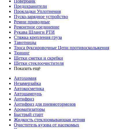
Повербанк
Предохранители
Прокладки Уплотнения
Пуско-зарядное устройство
Ремни приводные
Ремонтное соединение
Рукава Шланги РТИ
Стяжка крепления груза
Тавотницы
Троса буксировочные Цепи противоскольжения
Тюнинг
Щетки сметки и скребки
Щетки стеклоочистителя
Показать ещё
Автохимия
Незамерзайка
Автокосметика
Автошампунь
Антифриз
Антифриз для пневмотормозов
Ароматизаторы
Быстрый старт
Жидкость стеклоомывающая летняя
Очиститель кузова от насекомых