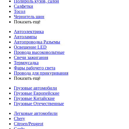
Полироль кузов, салон
Салфетки
Тосол
Чернитель шин
Показать ещё
Автоэлектрика
Автолампы
Автопроводка Разъемы
Освещение LED
Провода высоковольтные
Свечи зажигания
Термоусадка
Фары рабочего света
Провода для прикуривания
Показать ещё
Грузовые автомобили
Грузовые Европейские
Грузовые Китайские
Грузовые Отечественные
Легковые автомобили
Chery
Citroen/Peugeot
Geely