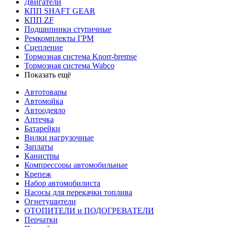
Двигатели
КПП SHAFT GEAR
КПП ZF
Подшипники ступичные
Ремкомплекты ГРМ
Сцепление
Тормозная система Knorr-bremse
Тормозная система Wabco
Показать ещё
Автотовары
Автомойка
Автоодеяло
Аптечка
Батарейки
Вилки нагрузочные
Заплаты
Канистры
Компрессоры автомобильные
Крепеж
Набор автомобилиста
Насосы для перекачки топлива
Огнетушители
ОТОПИТЕЛИ и ПОДОГРЕВАТЕЛИ
Перчатки