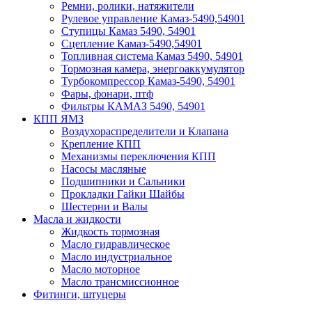
Ремни, ролики, натяжители
Рулевое управление Камаз-5490,54901
Ступицы Камаз 5490, 54901
Сцепление Камаз-5490,54901
Топливная система Камаз 5490, 54901
Тормозная камера, энергоаккумулятор
Турбокомпрессор Камаз-5490, 54901
Фары, фонари, птф
Фильтры КАМАЗ 5490, 54901
КПП ЯМЗ
Воздухораспределители и Клапана
Крепление КПП
Механизмы переключения КПП
Насосы масляные
Подшипники и Сальники
Прокладки Гайки Шайбы
Шестерни и Валы
Масла и жидкости
Жидкость тормозная
Масло гидравлическое
Масло индустриальное
Масло моторное
Масло трансмиссионное
Фитинги, штуцеры