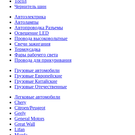
Тосол
Чернитель шин
Автоэлектрика
Автолампы
Автопроводка Разъемы
Освещение LED
Провода высоковольтные
Свечи зажигания
Термоусадка
Фары рабочего света
Провода для прикуривания
Грузовые автомобили
Грузовые Европейские
Грузовые Китайские
Грузовые Отечественные
Легковые автомобили
Chery
Citroen/Peugeot
Geely
General Motors
Great Wall
Lifan
Mazda