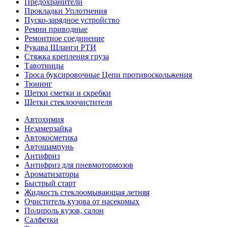
Предохранители
Прокладки Уплотнения
Пуско-зарядное устройство
Ремни приводные
Ремонтное соединение
Рукава Шланги РТИ
Стяжка крепления груза
Тавотницы
Троса буксировочные Цепи противоскольжения
Тюнинг
Щетки сметки и скребки
Щетки стеклоочистителя
Автохимия
Незамерзайка
Автокосметика
Автошампунь
Антифриз
Антифриз для пневмотормозов
Ароматизаторы
Быстрый старт
Жидкость стеклоомывающая летняя
Очиститель кузова от насекомых
Полироль кузов, салон
Салфетки