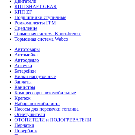
Двигатели
КПП SHAFT GEAR
КПП ZF
Подшипники ступичные
Ремкомплекты ГРМ
Сцепление
Тормозная система Knorr-bremse
Тормозная система Wabco
Автотовары
Автомойка
Автоодеяло
Аптечка
Батарейки
Вилки нагрузочные
Заплаты
Канистры
Компрессоры автомобильные
Крепеж
Набор автомобилиста
Насосы для перекачки топлива
Огнетушители
ОТОПИТЕЛИ и ПОДОГРЕВАТЕЛИ
Перчатки
Повербанк