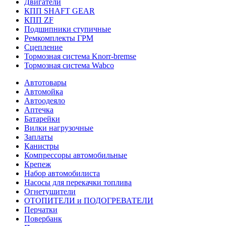
Двигатели
КПП SHAFT GEAR
КПП ZF
Подшипники ступичные
Ремкомплекты ГРМ
Сцепление
Тормозная система Knorr-bremse
Тормозная система Wabco
Автотовары
Автомойка
Автоодеяло
Аптечка
Батарейки
Вилки нагрузочные
Заплаты
Канистры
Компрессоры автомобильные
Крепеж
Набор автомобилиста
Насосы для перекачки топлива
Огнетушители
ОТОПИТЕЛИ и ПОДОГРЕВАТЕЛИ
Перчатки
Повербанк