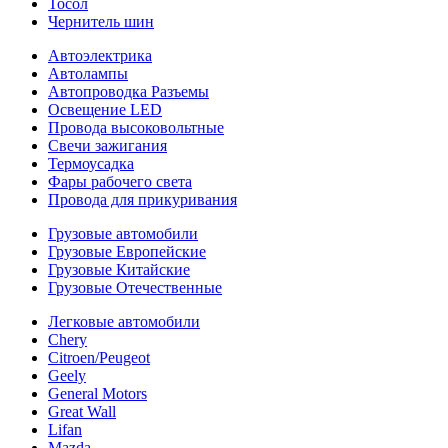
Тосол
Чернитель шин
Автоэлектрика
Автолампы
Автопроводка Разъемы
Освещение LED
Провода высоковольтные
Свечи зажигания
Термоусадка
Фары рабочего света
Провода для прикуривания
Грузовые автомобили
Грузовые Европейские
Грузовые Китайские
Грузовые Отечественные
Легковые автомобили
Chery
Citroen/Peugeot
Geely
General Motors
Great Wall
Lifan
Mazda