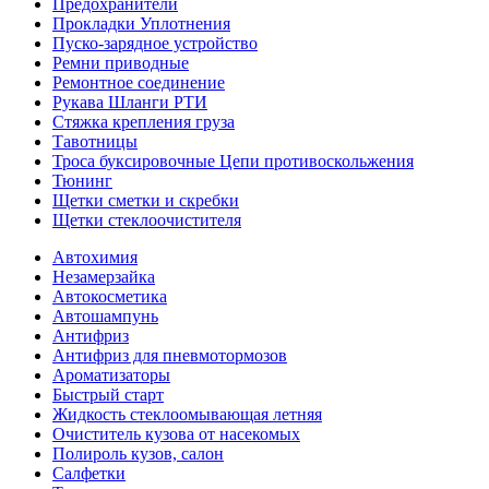
Предохранители
Прокладки Уплотнения
Пуско-зарядное устройство
Ремни приводные
Ремонтное соединение
Рукава Шланги РТИ
Стяжка крепления груза
Тавотницы
Троса буксировочные Цепи противоскольжения
Тюнинг
Щетки сметки и скребки
Щетки стеклоочистителя
Автохимия
Незамерзайка
Автокосметика
Автошампунь
Антифриз
Антифриз для пневмотормозов
Ароматизаторы
Быстрый старт
Жидкость стеклоомывающая летняя
Очиститель кузова от насекомых
Полироль кузов, салон
Салфетки